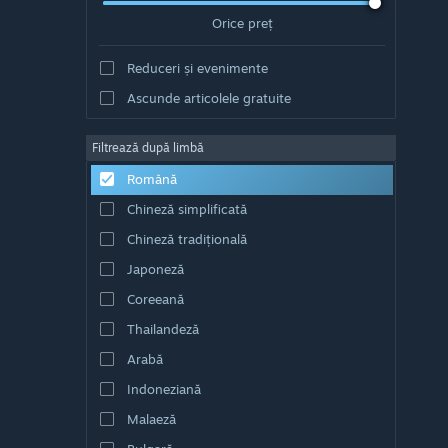
Orice preț
Reduceri și evenimente
Ascunde articolele gratuite
Filtrează după limbă
Română
Chineză simplificată
Chineză tradițională
Japoneză
Coreeană
Thailandeză
Arabă
Indoneziană
Malaeză