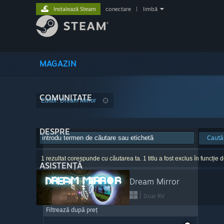
Instalează Steam
conectare
|
limbă
MAGAZIN
COMUNITATE
Editor: Dream Mirror
DESPRE
Caută
1 rezultat corespunde cu căutarea ta. 1 titlu a fost exclus în funcție d
ASISTENȚĂ
Dream Mirror
Doar RV
Filtrează după preț