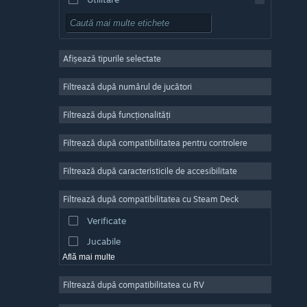
Gratuit
RPG
Afișează tipurile selectate
Număr masiv de jucători
Indie
Filtrează după numărul de jucători
Acces timpuriu
Filtrează după funcționalități
Casual
Filtrează după compatibilitatea pentru controlere
Simulare
Curse
Filtrează după caracteristicile de accesibilitate
Sporturi
Filtrează după compatibilitatea cu Steam Deck
Producție video
Verificate
Editare de fotografii
Jucabile
Află mai multe
Filtrează după compatibilitatea cu RV