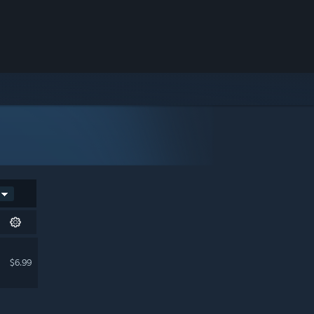
$6.99