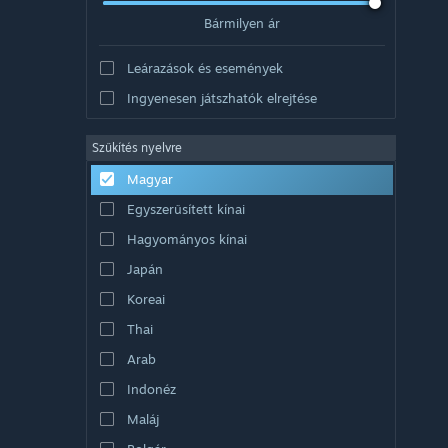
Bármilyen ár
Leárazások és események
Ingyenesen játszhatók elrejtése
Szűkítés nyelvre
Magyar
Egyszerűsített kínai
Hagyományos kínai
Japán
Koreai
Thai
Arab
Indonéz
Maláj