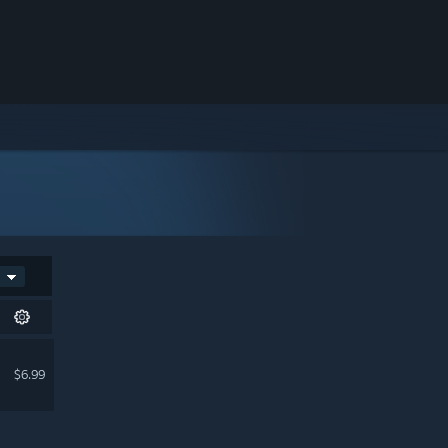
$6.99