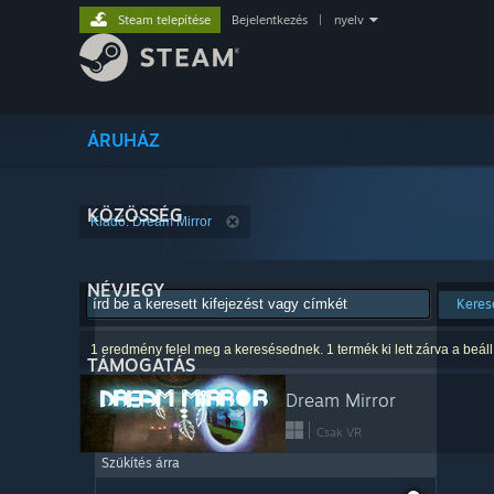
Steam telepítése
Bejelentkezés
|
nyelv
ÁRUHÁZ
KÖZÖSSÉG
Kiadó: Dream Mirror
NÉVJEGY
Keres
1 eredmény felel meg a keresésednek. 1 termék ki lett zárva a beáll
TÁMOGATÁS
Dream Mirror
Csak VR
Szűkítés árra