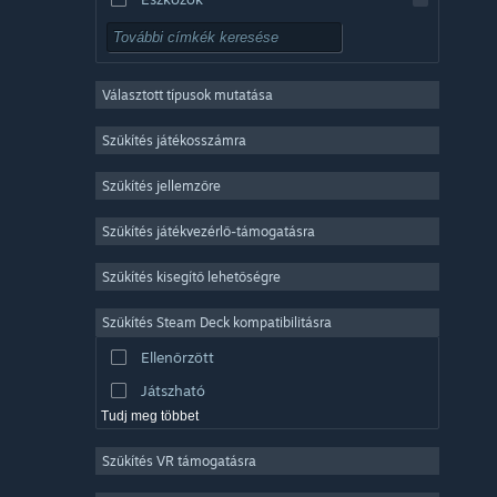
Ingyenesen játszható
RPG
Választott típusok mutatása
Sokszereplős többjátékos
Indie
Szűkítés játékosszámra
Korai hozzáférés
Szűkítés jellemzőre
Könnyed
Szűkítés játékvezérlő-támogatásra
Szimuláció
Versenyzés
Szűkítés kisegítő lehetőségre
Sport
Szűkítés Steam Deck kompatibilitásra
Videószerkesztés
Ellenőrzött
Fényképszerkesztés
Játszható
Tudj meg többet
Szűkítés VR támogatásra