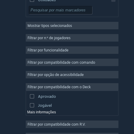
Grátis para Jogar
RPG
Mostrar tipos selecionados
Multijogador em Massa
Indie
Filtrar por n.º de jogadores
Acesso Antecipado
Filtrar por funcionalidade
Casual
Filtrar por compatibilidade com comando
Simulação
Corridas
Filtrar por opção de acessibilidade
Desporto
Filtrar por compatibilidade com o Deck
Produção de Vídeo
Aprovado
Edição de Fotografias
Jogável
Mais informações
Filtrar por compatibilidade com R.V.