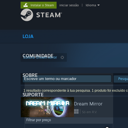
Instalar o Steam
iniciar sessão
|
Idioma
LOJA
COMUNIDADE
Editora: Dream Mirror
SOBRE
Pesqu
1 resultado correspondente à tua pesquisa. 1 produto foi excluído 
SUPORTE
Dream Mirror
Só em R.V.
Filtrar por preço