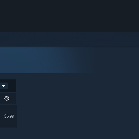
$6.99