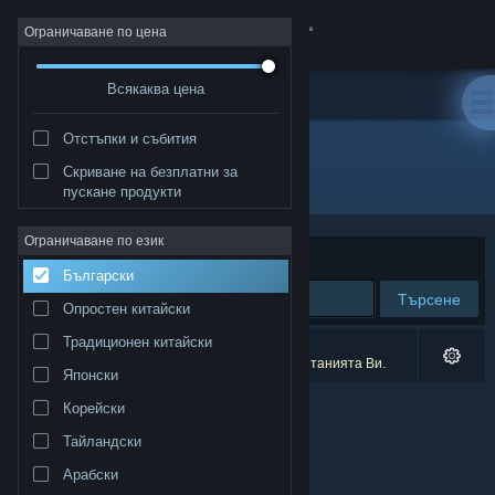
Вписване
Ограничаване по цена
Всякаква цена
Магазин
Отстъпки и събития
Общност
Скриване на безплатни за
Разработчик: Kentoo Sp. z o.o.
пускане продукти
Относно
Ограничаване по език
Сортиране по
Съответстване
Български
Поддръжка
Търсене
Опростен китайски
Смяна на езика
Традиционен китайски
0 резултата съответстват на търсенето Ви.
1 заглавие беше изключено спрямо предпочитанията Ви.
Японски
Сдобийте се с мобилното Steam приложение
Корейски
Преглед на сайта за настолни компютри
Тайландски
Арабски