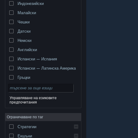
Индонезийски
Малайски
Чешки
Датски
Немски
Английски
Испански — Испания
Испански — Латинска Америка
Гръцки
Управляване на езиковите
предпочитания
© Valve Corporation. Всички права запазени. Всички
търговски марки принадлежат на съответните им
Ограничаване по таг
собственици в САЩ и други страни.
Декларация за
поверителност
|
Юридическа информация
|
Достъпност
|
Условия за ползване на Steam
|
Стратегии
Възстановявания
|
Бисквитки
Екшъни