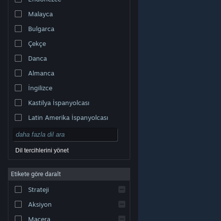
Malayca
Bulgarca
Çekçe
Danca
Almanca
İngilizce
Kastilya İspanyolcası
Latin Amerika İspanyolcası
Dil tercihlerini yönet
Etikete göre daralt
© Valve Corporation. Tüm hakları saklıdır. Tüm ticari
Strateji
markalar, ABD ve diğer ülkelerde ilgili sahiplerinin
mülkiyetindedir.
Gizlilik Politikası
|
Yasal Bilgi
|
Erişilebilirlik
|
Steam Abonelik Sözleşmesi
|
İadeler
|
Aksiyon
Çerezler
Macera