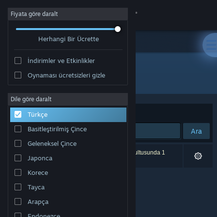
Giriş yap
Fiyata göre daralt
Herhangi Bir Ücrette
Mağaza
İndirimler ve Etkinlikler
Topluluk
Oynaması ücretsizleri gizle
Geliştirici: Kentoo Sp. z o.o.
Hakkında
Dile göre daralt
Sırala
Uygunluk
Türkçe
Destek
Basitleştirilmiş Çince
Ara
Geleneksel Çince
Dili değiştir
0 sonuç aramanızla eşleşiyor. Tercihleriniz doğrultusunda 1
Japonca
ürün dâhil edilmedi.
Steam mobil uygulamasını yükle
Korece
Tayca
Masaüstü internet sitesini görüntüle
Arapça
Endonezce