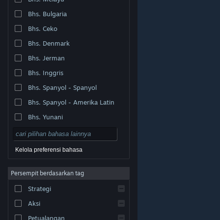
Bhs. Bulgaria
Bhs. Ceko
Bhs. Denmark
Bhs. Jerman
Bhs. Inggris
Bhs. Spanyol - Spanyol
Bhs. Spanyol - Amerika Latin
Bhs. Yunani
Kelola preferensi bahasa
Persempit berdasarkan tag
© Valve Corporation. Hak cipta dilindungi Undang-
Strategi
Undang. Semua merek dagang merupakan hak pemilik
dari negara AS dan negara lainnya.
Kebijakan Privasi
|
Legal
|
Aksesibilitas
|
Perjanjian Pelanggan Steam
Aksi
|
Pengembalian Dana
|
Cookie
Petualangan