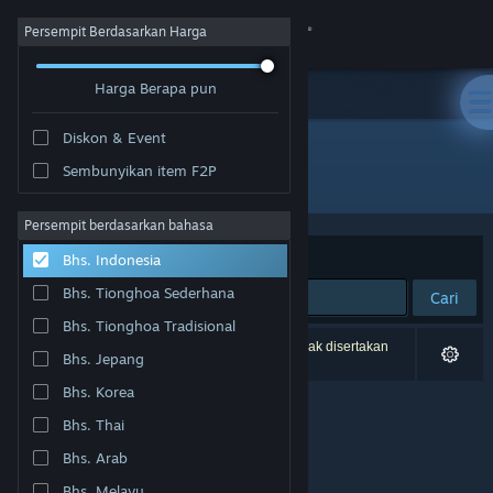
Login
Persempit Berdasarkan Harga
Harga Berapa pun
Toko
Diskon & Event
Komunitas
Sembunyikan item F2P
Pengembang: Kentoo Sp. z o.o.
Tentang
Persempit berdasarkan bahasa
Berdasarkan
Relevansi
Bhs. Indonesia
Bantuan
Bhs. Tionghoa Sederhana
Cari
Bhs. Tionghoa Tradisional
Ubah bahasa
0 hasil cocok dengan pencarianmu. 1 produk tidak disertakan
Bhs. Jepang
berdasarkan preferensimu.
Dapatkan Aplikasi Seluler Steam
Bhs. Korea
Bhs. Thai
Lihat situs web desktop
Bhs. Arab
Bhs. Melayu