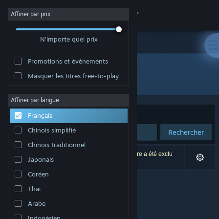
Se connecter
Affiner par prix
N'importe quel prix
Magasin
Promotions et évènements
Communauté
Masquer les titres free-to-play
Développement : Kentoo Sp. z o.o.
À propos
Affiner par langue
Trier par
Pertinence
Français
Support
Chinois simplifié
Rechercher
Chinois traditionnel
Changer la langue
0 résultats correspondent à votre recherche. 1 titre a été exclu
Japonais
selon vos préférences.
Télécharger l'application mobile Steam
Coréen
Thaï
Voir version ordi. du site
Arabe
Indonésien