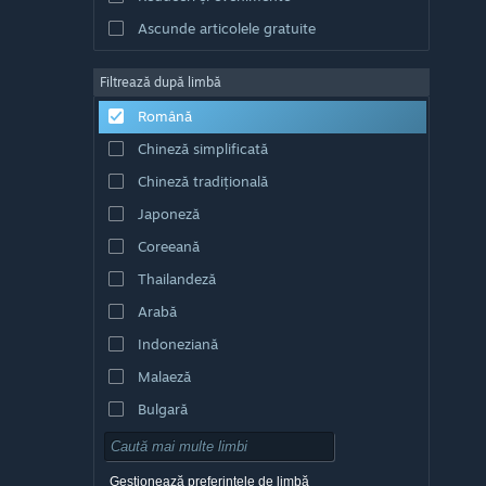
Ascunde articolele gratuite
Filtrează după limbă
Română
Chineză simplificată
Chineză tradițională
Japoneză
Coreeană
Thailandeză
Arabă
Indoneziană
Malaeză
Bulgară
Cehă
Daneză
Gestionează preferințele de limbă