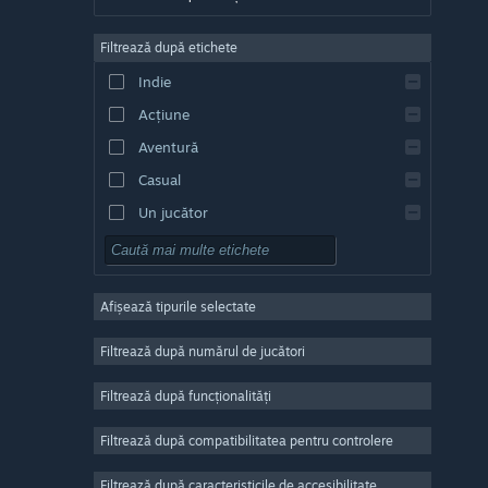
Germană
Filtrează după etichete
Engleză
Indie
Spaniolă - Spania
Acțiune
Spaniolă - America Latină
Aventură
Casual
Un jucător
Simulare
RPG
Afișează tipurile selectate
Strategie
2D
Filtrează după numărul de jucători
Acces timpuriu
Filtrează după funcționalități
3D
Filtrează după compatibilitatea pentru controlere
Gratuit
Atmosferă
Filtrează după caracteristicile de accesibilitate