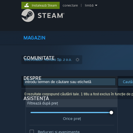
Instalează Steam
conectare
|
limbă
MAGAZIN
COMUNITATE
Dezvoltator: Kentoo Sp. z o.o.
DESPRE
Caută
0 rezultate corespund căutării tale. 1 titlu a fost exclus în funcție de p
ASISTENȚĂ
Filtrează după preț
Orice preț
Reduceri și evenimente