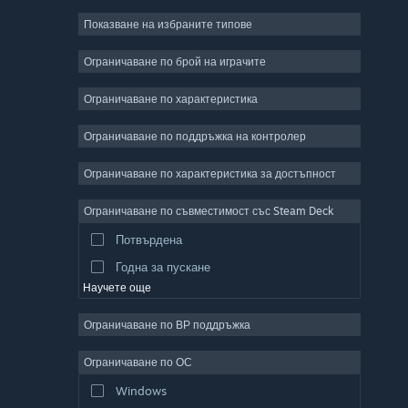
Показване на избраните типове
Масивни мрежови
Независими
Ограничаване по брой на играчите
Ранен достъп
Ограничаване по характеристика
Неангажиращи
Ограничаване по поддръжка на контролер
Симулации
Състезателни
Ограничаване по характеристика за достъпност
Спортни
Ограничаване по съвместимост със Steam Deck
Видео продукция
Потвърдена
Редактор на снимки
Годна за пускане
Научете още
Ограничаване по ВР поддръжка
Ограничаване по ОС
Windows