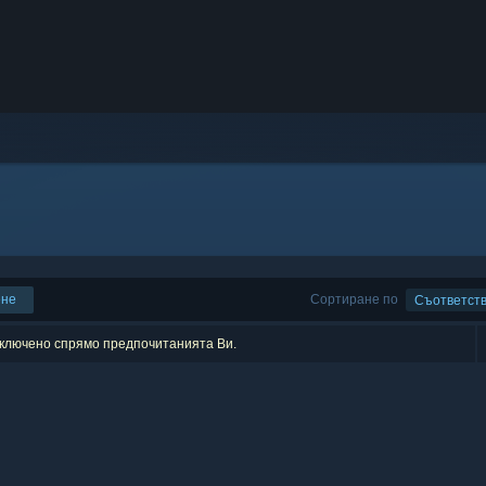
ене
Сортиране по
Съответст
изключено спрямо предпочитанията Ви.