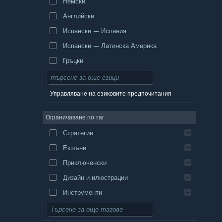
Немски
Английски
Испански — Испания
Испански — Латинска Америка
Гръцки
Управляване на езиковите предпочитания
Ограничаване по таг
Стратегии
Екшъни
Приключенски
Дизайн и илюстрации
Инструменти
Безплатни за пускане
Ролеви