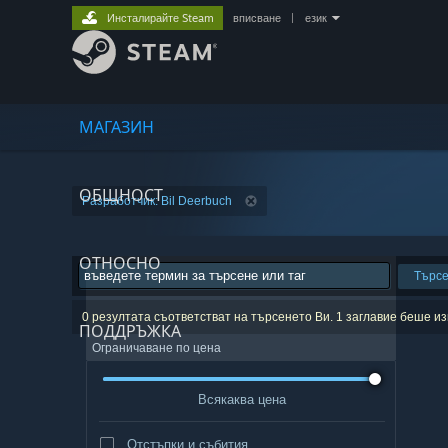
Инсталирайте Steam
вписване
|
език
МАГАЗИН
ОБЩНОСТ
Разработчик: Bil Deerbuch
ОТНОСНО
Търс
0 резултата съответстват на търсенето Ви. 1 заглавие беше 
ПОДДРЪЖКА
Ограничаване по цена
Всякаква цена
Отстъпки и събития