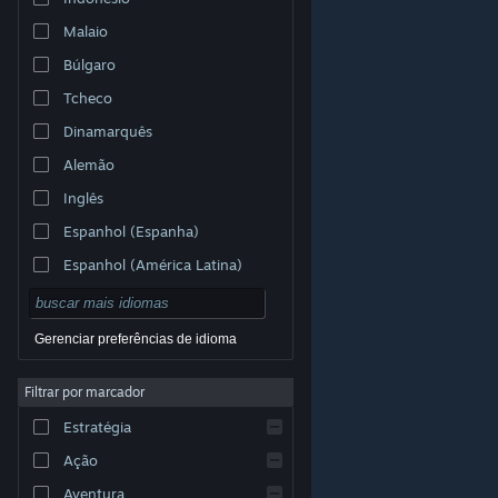
Malaio
Búlgaro
Tcheco
Dinamarquês
Alemão
Inglês
Espanhol (Espanha)
Espanhol (América Latina)
Gerenciar preferências de idioma
Filtrar por marcador
© Valve Corporation. Todos os direitos reservados.
Todas as marcas registradas são propriedade dos seus
Estratégia
respectivos donos nos EUA e em outros países.
Política de Privacidade
|
Termos Legais
|
Acessibilidade
|
Acordo de Assinatura do Steam
|
Ação
Reembolsos
|
Cookies
Aventura