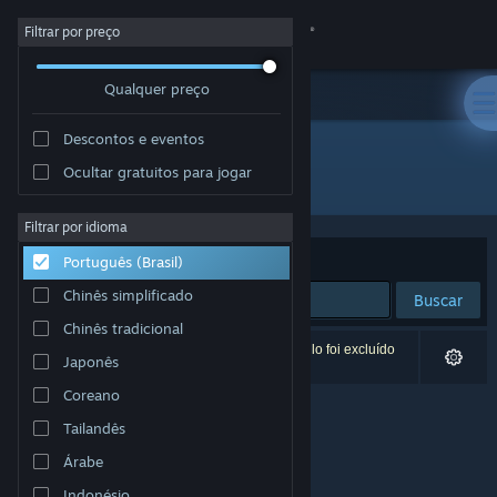
Iniciar sessão
Filtrar por preço
Qualquer preço
Loja
Descontos e eventos
Comunidade
Ocultar gratuitos para jogar
Desenvolvedor: Bil Deerbuch
Sobre
Filtrar por idioma
Ordenar por
Relevância
Português (Brasil)
Suporte
Chinês simplificado
Buscar
Chinês tradicional
Alterar idioma
0 resultados correspondem à sua busca. Um título foi excluído
Japonês
de acordo com as suas preferências.
Baixe o aplicativo móvel do Steam
Coreano
Tailandês
Ver versão para computadores
Árabe
Indonésio