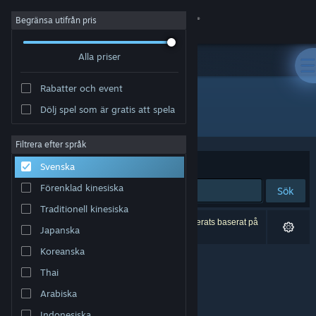
Logga in
Begränsa utifrån pris
Alla priser
Butik
Rabatter och event
Gemenskap
Dölj spel som är gratis att spela
Utvecklare: Bil Deerbuch
Om
Filtrera efter språk
Sortera efter
Relevans
Svenska
Support
Förenklad kinesiska
Sök
Traditionell kinesiska
Byt språk
0 träffar matchade din sökning. 1 titel har exkluderats baserat på
Japanska
dina preferenser.
Skaffa Steams mobilapp
Koreanska
Thai
Se skrivbordswebbplats
Arabiska
Indonesiska