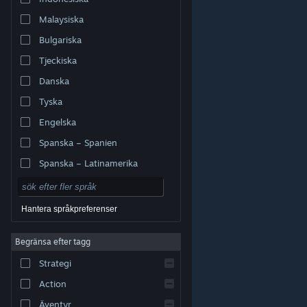
Malaysiska
Bulgariska
Tjeckiska
Danska
Tyska
Engelska
Spanska – Spanien
Spanska – Latinamerika
Hantera språkpreferenser
Begränsa efter tagg
© Valve Corporation. Alla rättigheter förbehållna. Alla
Strategi
varumärken tillhör respektive ägare i USA och andra
länder.
Integritetspolicy
|
Juridisk information
|
Tillgänglighet
|
Steams abonnentavtal
|
Action
Återbetalningar
|
Cookies
Äventyr