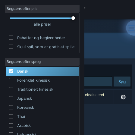
Log på
Begræns efter pris
alle priser
Butik
Rabatter og begivenheder
Fællesskab
Skjul spil, som er gratis at spille
Udvikler: Bil Deerbuch
Om
Begræns efter sprog
Sorter efter
Relevans
Dansk
Support
Forenklet kinesisk
Søg
Traditionelt kinesisk
Skift sprog
0 resultater matcher din søgning. 1 titel er blevet ekskluderet
Japansk
baseret på dine præferencer.
Hent Steam-mobilappen
Koreansk
Thai
Vis desktop-webside
Arabisk
Indonesisk