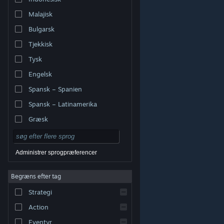
Malajisk
Bulgarsk
Tjekkisk
Tysk
Engelsk
Spansk – Spanien
Spansk – Latinamerika
Græsk
Administrer sprogpræferencer
Begræns efter tag
© Valve Corporation. Alle rettigheder forbeholdes. Alle
Strategi
varemærker tilhører deres respektive indehavere i USA
og andre lande.
Fortrolighedspolitik
|
Juridisk
|
Tilgængelighed
|
Steam-abonnentaftale
|
Action
Refunderinger
|
Cookies
Eventyr