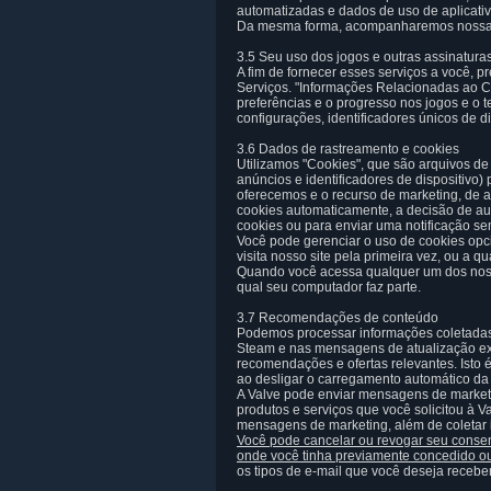
automatizadas e dados de uso de aplicativ
Da mesma forma, acompanharemos nossa ativ
3.5 Seu uso dos jogos e outras assinatura
A fim de fornecer esses serviços a você, 
Serviços. "Informações Relacionadas ao Con
preferências e o progresso nos jogos e o 
configurações, identificadores únicos de di
3.6 Dados de rastreamento e cookies
Utilizamos "Cookies", que são arquivos de
anúncios e identificadores de dispositivo
oferecemos e o recurso de marketing, de a
cookies automaticamente, a decisão de au
cookies ou para enviar uma notificação s
Você pode gerenciar o uso de cookies opc
visita nosso site pela primeira vez, ou a
Quando você acessa qualquer um dos nosso
qual seu computador faz parte.
3.7 Recomendações de conteúdo
Podemos processar informações coletadas 
Steam e nas mensagens de atualização exi
recomendações e ofertas relevantes. Isto 
ao desligar o carregamento automático da 
A Valve pode enviar mensagens de marketi
produtos e serviços que você solicitou à 
mensagens de marketing, além de coletar 
Você pode cancelar ou revogar seu conse
onde você tinha previamente concedido ou a
os tipos de e-mail que você deseja recebe