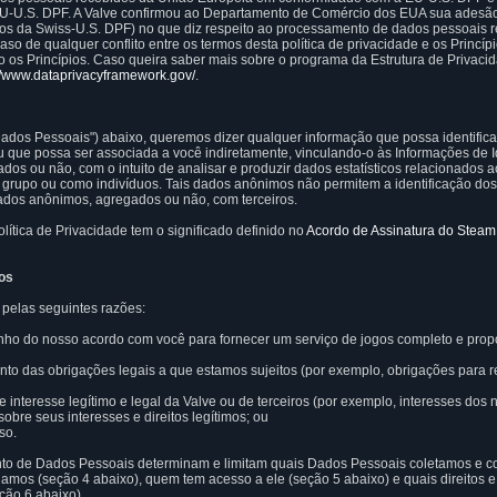
-U.S. DPF. A Valve confirmou ao Departamento de Comércio dos EUA sua adesão a
os da Swiss-U.S. DPF) no que diz respeito ao processamento de dados pessoais 
o de qualquer conflito entre os termos desta política de privacidade e os Princí
o os Princípios. Caso queira saber mais sobre o programa da Estrutura de Privac
://www.dataprivacyframework.gov/
.
dos Pessoais") abaixo, queremos dizer qualquer informação que possa identific
ou que possa ser associada a você indiretamente, vinculando-o às Informações de I
 ou não, com o intuito de analisar e produzir dados estatísticos relacionados a
rupo ou como indivíduos. Tais dados anônimos não permitem a identificação dos 
dados anônimos, agregados ou não, com terceiros.
lítica de Privacidade tem o significado definido no
Acordo de Assinatura do Steam
dos
 pelas seguintes razões:
ho do nosso acordo com você para fornecer um serviço de jogos completo e prop
nto das obrigações legais a que estamos sujeitos (por exemplo, obrigações para 
 interesse legítimo e legal da Valve ou de terceiros (por exemplo, interesses dos n
bre seus interesses e direitos legítimos; ou
so.
nto de Dados Pessoais determinam e limitam quais Dados Pessoais coletamos e c
amos (seção 4 abaixo), quem tem acesso a ele (seção 5 abaixo) e quais direitos 
ção 6 abaixo).