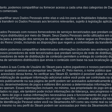
tanto, podemos compartilhar ou fornecer acesso a cada uma das categorias de D
ns comerciais.
partilhar seus Dados Pessoais entre elas e usá-los para as finalidades listadas 
ransferir os Dados Pessoais aos terceiros relevantes, sujeito à legislação aplicáv
os Pessoais com nossos fornecedores de serviços terceirizados que prestam os s
viços distribuídos por meio do Steam. Seus Dados Pessoais serão utilizados em c
 para a prestação dos serviços de suporte ao cliente. A Valve segue os Princípios
 do Reino Unido, incluindo as disposições que regem a conformidade da transferê
ambém podemos compartilhar determinadas informações (incluindo seu endereço IP
ssos provedores de rede terceirizados que prestam serviços de rede de distribui
vedores de rede de distribuição de conteúdo permitem a entrega do conteúdo digit
a de servidores distribuídos que envia o conteúdo com base na sua localização g
onados à sua Conta de Usuário do Steam para outros jogadores e nossos parceiro
or qualquer pessoa ao pesquisar seu Steam ID. Pelo menos, o nome público que 
 acessíveis dessa forma. Ao verificar seu Steam ID, também é possível saber se 
onibilização de qualquer informação adicional sobre você pode ser controlada na s
is publicamente na sua página de perfil podem ser acessados automaticamente 
ico, desenvolvedores de jogos e editores têm acesso a determinadas informações
eles operam. Essas informações incluem, no mínimo, sua propriedade do jogo em 
ados no jogo, ele também pode incluir informações de liderança, seu progresso n
r, itens de jogo e outras informações necessárias para o funcionamento do jogo e o
mworks API foram implementados em um jogo específico, consulte a página da loja
e Identificação Pessoal sobre você na Steamworks API como seu nome real ou se
si mesmo no seu perfil do Steam podem ser acessadas por meio da Steamworks AP