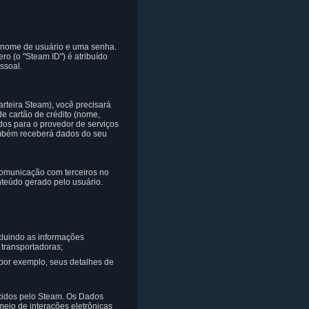
m nome de usuário e uma senha.
o (o "Steam ID") é atribuído
ssoal.
rteira Steam), você precisará
de cartão de crédito (nome,
dos para o provedor de serviços
também receberá dados do seu
comunicação com terceiros no
teúdo gerado pelo usuário.
cluindo as informações
transportadoras;
por exemplo, seus detalhes de
ecidos pelo Steam. Os Dados
meio de interações eletrônicas