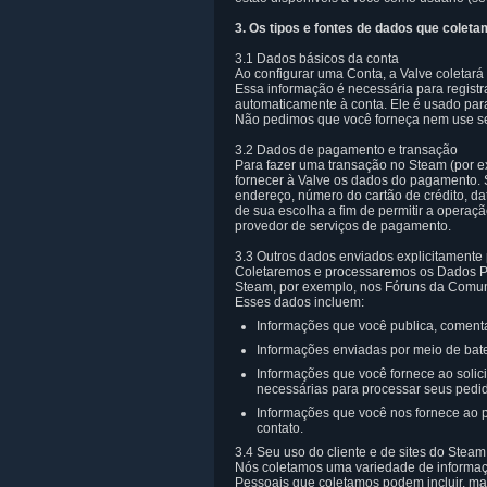
3. Os tipos e fontes de dados que colet
3.1 Dados básicos da conta
Ao configurar uma Conta, a Valve coletar
Essa informação é necessária para registr
automaticamente à conta. Ele é usado para
Não pedimos que você forneça nem use se
3.2 Dados de pagamento e transação
Para fazer uma transação no Steam (por e
fornecer à Valve os dados do pagamento. S
endereço, número do cartão de crédito, da
de sua escolha a fim de permitir a operaç
provedor de serviços de pagamento.
3.3 Outros dados enviados explicitamente 
Coletaremos e processaremos os Dados Pe
Steam, por exemplo, nos Fóruns da Comun
Esses dados incluem:
Informações que você publica, coment
Informações enviadas por meio de bat
Informações que você fornece ao solic
necessárias para processar seus pedid
Informações que você nos fornece ao p
contato.
3.4 Seu uso do cliente e de sites do Steam
Nós coletamos uma variedade de informaçõ
Pessoais que coletamos podem incluir, mas