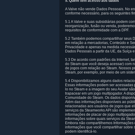
5. Quem tem acesso aos dados
A Valve não vende Dados Pessoais. No en
conforme necessário, para os seguintes fi
5.1 A Valve e suas subsidiárias podem com
reorganização, fusão ou venda, poderemos t
requisitos de conformidade com a DPF.
5.2 Também podemos compartilhar seus Dad
em relação a mercadorias, Conteúdo e Ser
Privacidade e apenas na medida necessária
Dados Pessoais a partir da UE, da Suíça e
5.3 De acordo com padrões da Internet, t
do Steam que você deseja acessar) com no
de jogos com relação ao Steam. Nossos pro
Steam, por exemplo, por meio de um sistem
5.4 Disponibilizamos alguns dados relaci
Essas informações podem ser acessadas p
lo no Steam e a imagem do seu Avatar são
trapacear em um jogo multijogador. A disp
Comunidade do Steam. Os dados disponíve
Além das informações disponíveis ao públ
relacionadas aos usuários de jogos que 
serviços da Steamworks API são implement
informações de placar de jogo multijogado
informações sobre quais serviços da Stea
Embora não compartilhemos Informações d
informações que você compartilhar sobre 
podem identificá-lo.