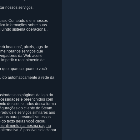
zar nossos serviços.
o nosso Conteúdo e em nossos
ifica informações sobre suas
cluindo sistema operacional,
eb beacons", pixels, tags de
 melhorar os serviços que
navegadores da Web aceite
a impedir o recebimento de
ner que aparece quando você
buído automaticamente à rede da
strados nas páginas da loja do
necessidades e preenchidos com
mento dos seus dados dessa forma
figurações do cliente do Steam.
rodutos e serviços similares aos
tadas para personalizar essas
o texto delas você clicou.
onsentimento na mesma página
lternativa, é possível selecionar