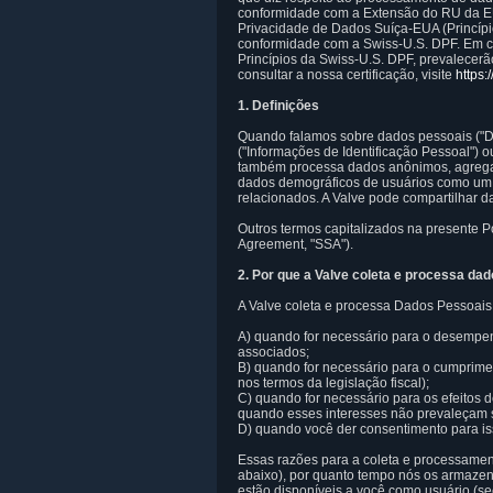
conformidade com a Extensão do RU da EU
Privacidade de Dados Suíça-EUA (Princípi
conformidade com a Swiss-U.S. DPF. Em cas
Princípios da Swiss-U.S. DPF, prevalecerã
consultar a nossa certificação, visite
https
1. Definições
Quando falamos sobre dados pessoais ("Da
("Informações de Identificação Pessoal") 
também processa dados anônimos, agregados
dados demográficos de usuários como um g
relacionados. A Valve pode compartilhar 
Outros termos capitalizados na presente Po
Agreement, "SSA").
2. Por que a Valve coleta e processa da
A Valve coleta e processa Dados Pessoais
A) quando for necessário para o desempen
associados;
B) quando for necessário para o cumprime
nos termos da legislação fiscal);
C) quando for necessário para os efeitos de
quando esses interesses não prevaleçam so
D) quando você der consentimento para is
Essas razões para a coleta e processame
abaixo), por quanto tempo nós os armazen
estão disponíveis a você como usuário (se