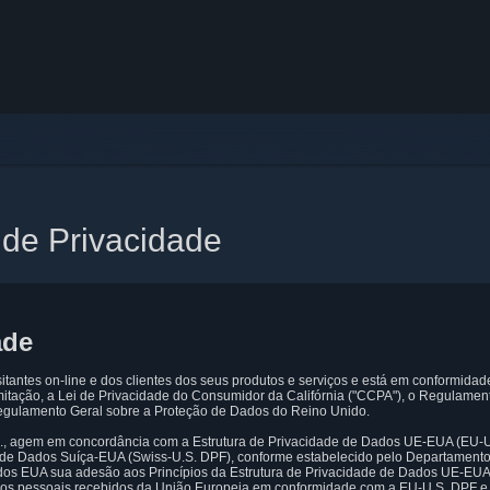
 de Privacidade
ade
sitantes on-line e dos clientes dos seus produtos e serviços e está em conformidad
imitação, a Lei de Privacidade do Consumidor da Califórnia ("CCPA"), o Regulamen
gulamento Geral sobre a Proteção de Dados do Reino Unido.
Inc., agem em concordância com a Estrutura de Privacidade de Dados UE-EUA (EU-
e de Dados Suíça-EUA (Swiss-U.S. DPF), conforme estabelecido pelo Departament
os EUA sua adesão aos Princípios da Estrutura de Privacidade de Dados UE-EUA 
dos pessoais recebidos da União Europeia em conformidade com a EU-U.S. DPF e 