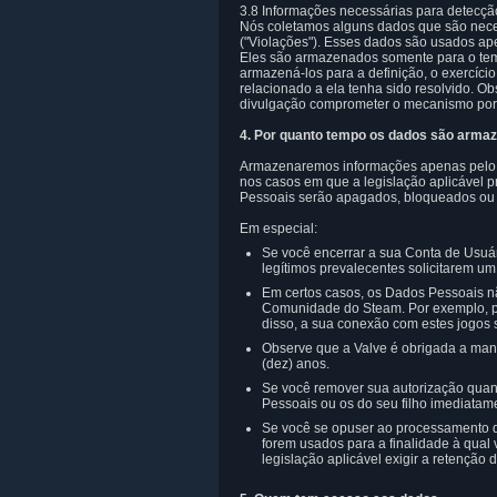
3.8 Informações necessárias para detecçã
Nós coletamos alguns dados que são neces
("Violações"). Esses dados são usados ape
Eles são armazenados somente para o tem
armazená-los para a definição, o exercício
relacionado a ela tenha sido resolvido. 
divulgação comprometer o mecanismo por me
4. Por quanto tempo os dados são arma
Armazenaremos informações apenas pelo t
nos casos em que a legislação aplicável 
Pessoais serão apagados, bloqueados ou a
Em especial:
Se você encerrar a sua Conta de Usuár
legítimos prevalecentes solicitarem 
Em certos casos, os Dados Pessoais nã
Comunidade do Steam. Por exemplo, pa
disso, a sua conexão com estes jogo
Observe que a Valve é obrigada a mante
(dez) anos.
Se você remover sua autorização quan
Pessoais ou os do seu filho imediata
Se você se opuser ao processamento 
forem usados para a finalidade à qual
legislação aplicável exigir a retenção d