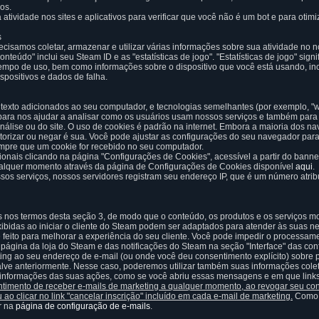
os.
idade nos sites e aplicativos para verificar que você não é um bot e para otimi
s
precisamos coletar, armazenar e utilizar várias informações sobre sua atividade n
teúdo" inclui seu Steam ID e as "estatísticas de jogo". "Estatísticas de jogo" sign
tempo de uso, bem como informações sobre o dispositivo que você está usando, in
spositivos e dados de falha.
 texto adicionados ao seu computador, e tecnologias semelhantes (por exemplo, "w
) para nos ajudar a analisar como os usuários usam nossos serviços e também para
nálise ou do site. O uso de cookies é padrão na internet. Embora a maioria dos 
torizar ou negar é sua. Você pode ajustar as configurações do seu navegador par
empre que um cookie for recebido no seu computador.
ionais clicando na página "Configurações de Cookies", acessível a partir do ban
 qualquer momento através da página de Configurações de Cookies disponível
aqui
.
s serviços, nossos servidores registram seu endereço IP, que é um número atri
nos termos desta seção 3, de modo que o conteúdo, os produtos e os serviços mo
bidas ao iniciar o cliente do Steam podem ser adaptados para atender às suas 
é feito para melhorar a experiência do seu cliente. Você pode impedir o processa
página da loja do Steam e das notificações do Steam na seção "Interface" das con
ng ao seu endereço de e-mail (ou onde você deu consentimento explícito) sobre p
Valve anteriormente. Nesse caso, poderemos utilizar também suas informações cole
informações das suas ações, como se você abriu essas mensagens e em que links d
ntimento de receber e-mails de marketing a qualquer momento, ao revogar seu c
o clicar no link "cancelar inscrição" incluído em cada e-mail de marketing.
Como a
r na
página de configuração de e-mails
.