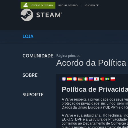
Instale o Steam
iniciar sessão
|
idioma
LOJA
COMUNIDADE
Página principal
Acordo da Política
SOBRE
Política de Privacid
SUPORTE
A Valve respeita a privacidade dos seus vi
proteção de privacidade, incluindo, sem l
Dados da União Europeia ("GDPR”) e o Re
A Valve e sua subsidiária, TR Technical 
EU-U.S. DPF e a Estrutura de Privacidad
confirmou ao Departamento de Comércio d
que diz respeito ao processamento de da