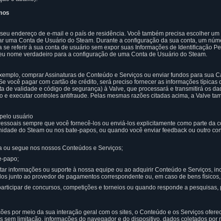
amos
á seu endereço de e-mail e o país de residência. Você também precisa escolher u
ar uma Conta de Usuário do Steam. Durante a configuração da sua conta, um númer
 se referir à sua conta de usuário sem expor suas Informações de Identificação Pe
u nome verdadeiro para a configuração de uma Conta de Usuário do Steam.
xemplo, comprar Assinaturas de Conteúdo e Serviços ou enviar fundos para sua Ca
e você pagar com cartão de crédito, será preciso fornecer as informações típicas 
ta de validade e código de segurança) à Valve, que processará e transmitirá os da
ão e executar controles antifraude. Pelas mesmas razões citadas acima, a Valve 
pelo usuário
ssoais sempre que você fornecê-los ou enviá-los explicitamente como parte da 
idade do Steam ou nos bate-papos, ou quando você enviar feedback ou outro con
a ou segue nos nossos Conteúdos e Serviços;
e-papo;
itar informações ou suporte à nossa equipe ou ao adquirir Conteúdo e Serviços, in
os junto ao provedor de pagamentos correspondente ou, em caso de bens físicos, 
articipar de concursos, competições e torneios ou quando responde a pesquisas, 
es por meio da sua interação geral com os sites, o Conteúdo e os Serviços ofer
 sem limitação, informações do navegador e do dispositivo, dados coletados por 