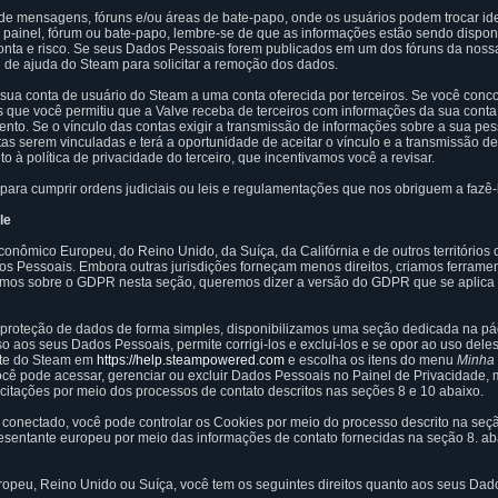
 de mensagens, fóruns e/ou áreas de bate-papo, onde os usuários podem trocar id
ainel, fórum ou bate-papo, lembre-se de que as informações estão sendo disponib
 conta e risco. Se seus Dados Pessoais forem publicados em um dos fóruns da nos
e de ajuda do Steam para solicitar a remoção dos dados.
 sua conta de usuário do Steam a uma conta oferecida por terceiros. Se você conco
s que você permitiu que a Valve receba de terceiros com informações da sua cont
to. Se o vínculo das contas exigir a transmissão de informações sobre a sua pess
tas serem vinculadas e terá a oportunidade de aceitar o vínculo e a transmissão d
to à política de privacidade do terceiro, que incentivamos você a revisar.
para cumprir ordens judiciais ou leis e regulamentações que nos obriguem a fazê-
le
onômico Europeu, do Reino Unido, da Suíça, da Califórnia e de outros território
s Pessoais. Embora outras jurisdições forneçam menos direitos, criamos ferramen
mos sobre o GDPR nesta seção, queremos dizer a versão do GDPR que se aplica
à proteção de dados de forma simples, disponibilizamos uma seção dedicada na pá
so aos seus Dados Pessoais, permite corrigi-los e excluí-los e se opor ao uso del
orte do Steam em
https://help.steampowered.com
e escolha os itens do menu
Minha 
ocê pode acessar, gerenciar ou excluir Dados Pessoais no Painel de Privacidade
citações por meio dos processos de contato descritos nas seções 8 e 10 abaixo.
r conectado, você pode controlar os Cookies por meio do processo descrito na se
esentante europeu por meio das informações de contato fornecidas na seção 8. aba
peu, Reino Unido ou Suíça, você tem os seguintes direitos quanto aos seus Dad