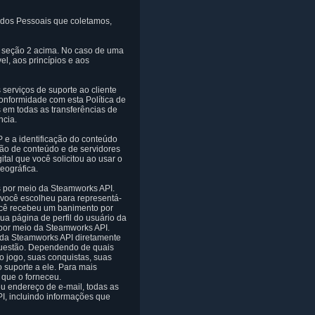
ados Pessoais que coletamos,
na seção 2 acima. No caso de uma
el, aos princípios e aos
erviços de suporte ao cliente
onformidade com esta Política de
 em todas as transferências de
ncia.
 e a identificação do conteúdo
ção de conteúdo e de servidores
al que você solicitou ao usar o
eográfica.
s por meio da Steamworks API.
você escolheu para representá-
você recebeu um banimento por
ua página de perfil do usuário da
por meio da Steamworks API.
 da Steamworks API diretamente
questão. Dependendo de quais
o jogo, suas conquistas, suas
 suporte a ele. Para mais
 que o forneceu.
u endereço de e-mail, todas as
I, incluindo informações que