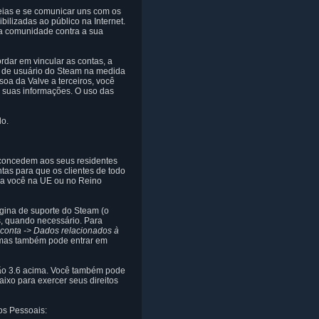
eias e se comunicar uns com os
ilizadas ao público na Internet.
sa comunidade contra a sua
rdar em vincular as contas, a
a de usuário do Steam na medida
oa da Valve a terceiros, você
e suas informações. O uso das
lo.
s concedem aos seus residentes
tas para que os clientes de todo
 a você na UE ou no Reino
gina de suporte do Steam (o
es, quando necessário. Para
conta -> Dados relacionados à
, mas também pode entrar em
ção 3.6 acima. Você também pode
ixo para exercer seus direitos
os Pessoais: