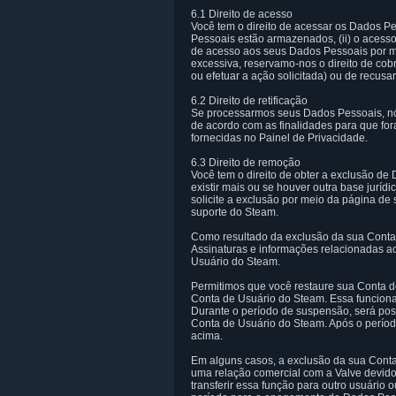
6.1 Direito de acesso
Você tem o direito de acessar os Dados Pe
Pessoais estão armazenados, (ii) o acess
de acesso aos seus Dados Pessoais por meio
excessiva, reservamo-nos o direito de cob
ou efetuar a ação solicitada) ou de recusar
6.2 Direito de retificação
Se processarmos seus Dados Pessoais, n
de acordo com as finalidades para que fo
fornecidas no Painel de Privacidade.
6.3 Direito de remoção
Você tem o direito de obter a exclusão de
existir mais ou se houver outra base juríd
solicite a exclusão por meio da página de
suporte do Steam.
Como resultado da exclusão da sua Conta 
Assinaturas e informações relacionadas ao
Usuário do Steam.
Permitimos que você restaure sua Conta de
Conta de Usuário do Steam. Essa funciona
Durante o período de suspensão, será possí
Conta de Usuário do Steam. Após o períod
acima.
Em alguns casos, a exclusão da sua Conta
uma relação comercial com a Valve devido
transferir essa função para outro usuário