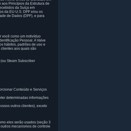
os Princípios da Estrutura de
recebidos da Suíça em
pios da EU-U.S. DPF e/ou os
idade de Dados (DPF), e para
ar você como um indivíduo
dentificação Pessoal. A Valve
os hábitos, padrões de uso e
clientes aos quais são
(ou Steam Subscriber
orcionar Conteúdo e Serviços
reter determinadas informações
ossos outros clientes), exceto
omo eles serão usados (seção 3
e outros mecanismos de controle