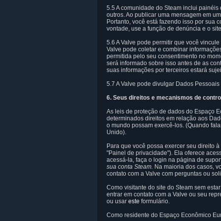
5.5 A comunidade do Steam inclui painéis
outros. Ao publicar uma mensagem em um p
Portanto, você está fazendo isso por sua
vontade, use a função de denúncia e o sit
5.6 A Valve pode permitir que você vincule
Valve pode coletar e combinar informaçõe
permitida pelo seu consentimento no momen
será informado sobre isso antes de as con
suas informações por terceiros estará sujei
5.7 A Valve pode divulgar Dados Pessoais 
6. Seus direitos e mecanismos de contro
As leis de proteção de dados do Espaço Ec
determinados direitos em relação aos Dado
o mundo possam exercê-los. (Quando fala
Unido).
Para que você possa exercer seu direito 
"Painel de privacidade"). Ela oferece aces
acessá-la, faça o login na página de sup
sua conta Steam.
Na maioria dos casos, v
contato com a Valve com perguntas ou soli
Como visitante do site do Steam sem esta
entrar em contato com a Valve ou seu repr
ou usar
este
formulário.
Como residente do Espaço Econômico Euro