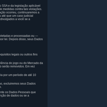
 SSA e da legislação aplicável
e medidas contra tais violações.
ação ocorreu, continuaremos a
u até que um caso judicial
 divulgados a você se a
coletadas e processadas ou —
or lei. Depois disso, seus Dados
isitos legais ou outros fins
riência do jogo ou do Mercado da
ão serão removidos. Em vez
ria por um período de até 10
ho, excluiremos seus Dados
o.
ente os Dados Pessoais que
enção de dados ou se a