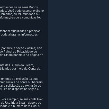
 informações se os seus Dados
dos. Você pode exercer o direito
terceiros, ou for infundada ou
 informações ou a comunicação,
enham atualizados e precisos
 pode alterar as informações
 (consulte a seção 2 acima) não
 do Painel de Privacidade ou
o do Steam por meio da página de
onta de Usuário do Steam,
tilizados por meio da Conta de
o momento da exclusão da sua
credenciais de conta ou hackers.
iar a solicitação de exclusão de
juízo do disposto na seção 4
 Por exemplo, se sua conta tiver
a de Usuário a Steam depois de
idade e o número de visitas, o