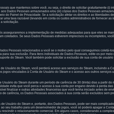
ssoais que mantemos sobre você, ou seja, o direito de solicitar gratuitamente (i)
o aos Dados Pessoais armazenados e/ou (iii) cópias dos Dados Pessoais armazena
 do Painel de Privacidade. Se a solicitação afetar os direitos e as liberdades de 
rar uma taxa razoável (levando em conta os custos administrativos de fornecer as
 a solicitação.
ós asseguraremos a implementação de medidas adequadas para que eles se mant
ram coletados. Se seus Dados Pessoais estiverem imprecisos ou incompletos, você
 Dados Pessoais relacionados a você se o motivo pelo qual conseguimos coletá-los
ica para sua exclusão. Para itens individuais de Dados Pessoais, edite-os por meio
 suporte do Steam. Você também pode solicitar a exclusão de sua conta de usuári
de Usuário do Steam, você perderá acesso aos serviços do Steam, incluindo a C
s jogos vinculados à Conta de Usuário do Steam e o acesso aos outros serviços u
 Usuário do Steam durante um período de carência de 30 (trinta) dias a partir d
lidade evita que você perca o acesso à sua conta por engano devido à perda das 
vel finalizar e outras atividades financeiras que você tenha iniciado antes de env
o de carência, os Dados Pessoais associados à sua conta serão excluídos sem pre
 de Usuário do Steam e, portanto, dos Dados Pessoais, pode ser mais complicado.
 ao seu trabalho para um desenvolvedor de jogos, você só poderá apagar a Cont
 ou rescindir o relacionamento comercial. Em alguns casos, considerando a complex