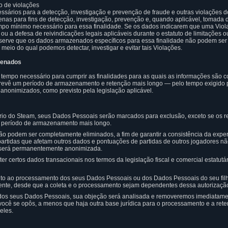
o de violações
sários para a detecção, investigação e prevenção de fraude e outras violações do
nas para fins de detecção, investigação, prevenção e, quando aplicável, tomada d
po mínimo necessário para essa finalidade. Se os dados indicarem que uma Viol
 ou a defesa de reivindicações legais aplicáveis durante o estatuto de limitações o
Observe que os dados armazenados específicos para essa finalidade não podem ser
io do qual podemos detectar, investigar e evitar tais Violações.
zenados
empo necessário para cumprir as finalidades para as quais as informações são 
prevê um período de armazenamento e retenção mais longo — pelo tempo exigido p
nonimizados, como previsto pela legislação aplicável.
io do Steam, seus Dados Pessoais serão marcados para exclusão, exceto se os requ
um período de armazenamento mais longo.
o podem ser completamente eliminados, a fim de garantir a consistência da expe
rtidas que afetam outros dados e pontuações de partidas de outros jogadores n
s será permanentemente anonimizada.
r certos dados transacionais nos termos da legislação fiscal e comercial estatutá
to ao processamento dos seus Dados Pessoais ou dos Dados Pessoais do seu fil
mente, desde que a coleta e o processamento sejam dependentes dessa autorizaçã
dos seus Dados Pessoais, sua objeção será analisada e removeremos imediatam
 você se opôs, a menos que haja outra base jurídica para o processamento e a ret
eles.