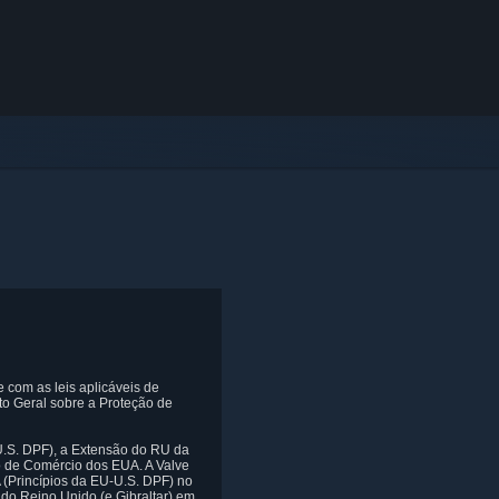
e com as leis aplicáveis de
to Geral sobre a Proteção de
U.S. DPF), a Extensão do RU da
o de Comércio dos EUA. A Valve
(Princípios da EU-U.S. DPF) no
do Reino Unido (e Gibraltar) em