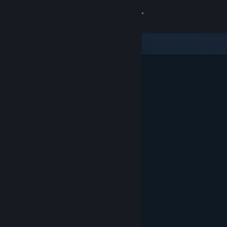
Σύνδεση
Κατάστημα
Κοινότητα
Σχετικά
Υποστήριξη
Αλλαγή γλώσσας
Αποκτήστε την εφαρμογή Steam για κινητές συσκευές
Προβολή ιστοσελίδας για υπολογιστές