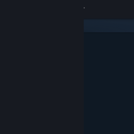
登录
商店
社区
关于
客服
更改语言
获取 Steam 手机应用
查看桌面版网站