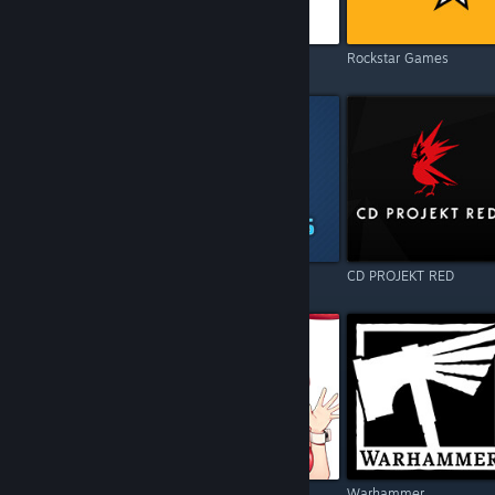
Electronic Arts
Square Enix
Rockstar Games
Resident Evil
Games Operators
CD PROJEKT RED
Call of Duty
Kagura Games
Warhammer