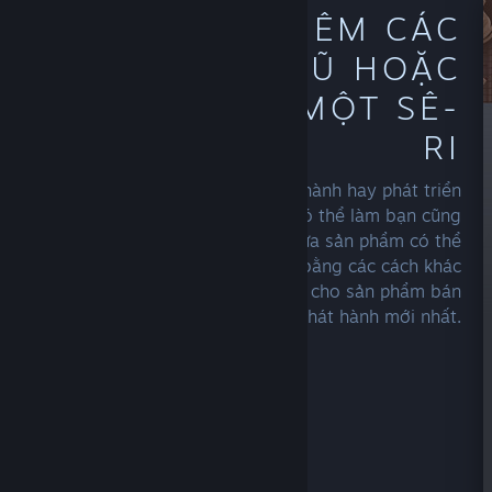
KHÁM PHÁ THÊM CÁC
SẢN PHẨM CŨ HOẶC
TRÒ CHƠI TỪ MỘT SÊ-
RI
Duyệt tìm trang chủ của nhà phát hành hay phát triển
bạn yêu thích, xem họ có những gì có thể làm bạn cũng
đam mê. Nhà sáng tạo với nhiều tựa sản phẩm có thể
trưng bày sê-ri hay thương hiệu bằng các cách khác
nhau, hoặc chỉ tập trung tô điểm cho sản phẩm bán
chạy nhất, phát hành mới nhất.