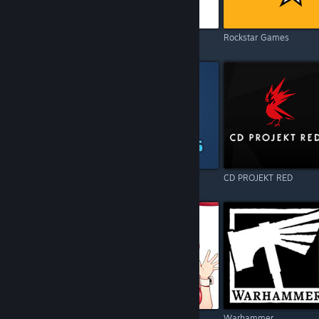
Electronic Arts
Square Enix
Rockstar Games
Resident Evil
Games Operators
CD PROJEKT RED
Call of Duty
Kagura Games
Warhammer