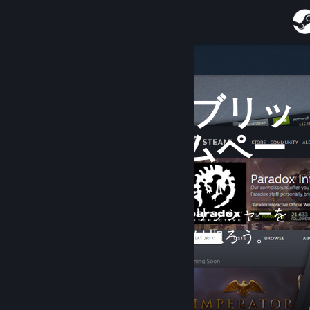
サインイン
ストア
新登場
開発者 & パブリッ
コミュニティ
シャーホームペー
詳細
ジ
サポート
お気に入りの開発者やパブリッシャーを
言語を変更
フォローして新作情報を受け取ろう。
Steamモバイルアプリを入手
デスクトップウェブサイトを表示