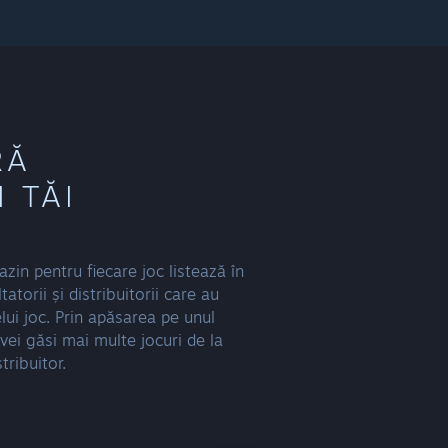
RĂ
 TĂI
zin pentru fiecare joc listează în
torii și distribuitorii care au
elui joc. Prin apăsarea pe unul
vei găsi mai multe jocuri de la
tribuitor.