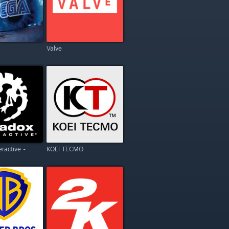
Valve
eractive -
KOEI TECMO