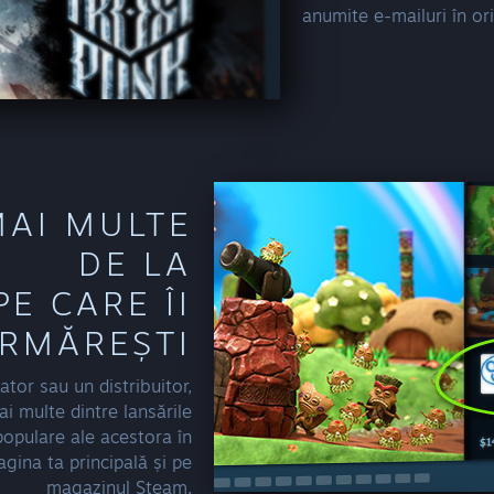
anumite e-mailuri în o
MAI MULTE
DE LA
PE CARE ÎI
RMĂREȘTI
tor sau un distribuitor,
i multe dintre lansările
populare ale acestora în
gina ta principală și pe
magazinul Steam.