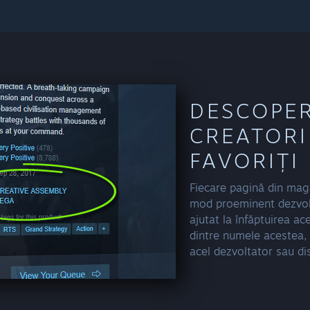
DESCOPE
CREATORII
FAVORIȚI
Fiecare pagină din maga
mod proeminent dezvolta
ajutat la înfăptuirea ac
dintre numele acestea, 
acel dezvoltator sau dis