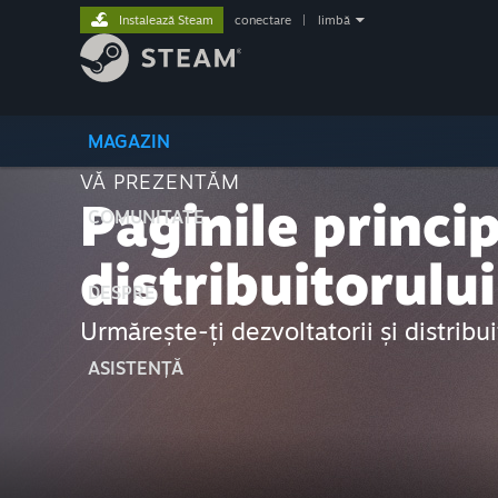
Instalează Steam
conectare
|
limbă
MAGAZIN
VĂ PREZENTĂM
Paginile princip
COMUNITATE
distribuitorului
DESPRE
Urmărește-ți dezvoltatorii și distribu
ASISTENȚĂ