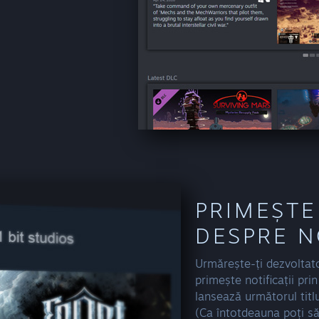
PRIMEȘTE
DESPRE N
Urmărește-ți dezvoltatori
primește notificații pri
lansează următorul titlu
(Ca întotdeauna poți s