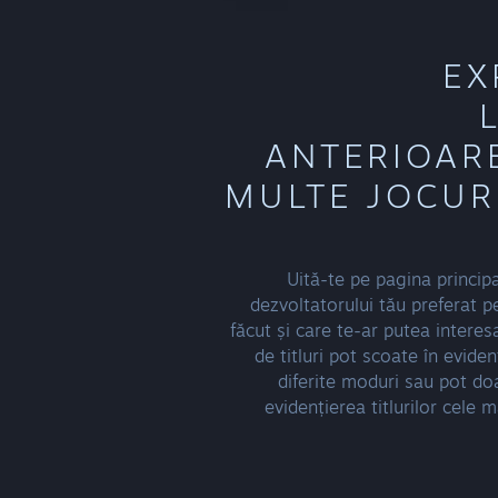
EX
ANTERIOAR
MULTE JOCUR
Uită-te pe pagina principa
dezvoltatorului tău preferat 
făcut și care te-ar putea interes
de titluri pot scoate în evidenț
diferite moduri sau pot do
evidențierea titlurilor cele