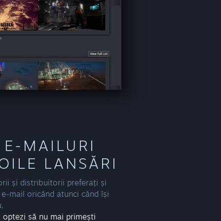
 E-MAILURI
OILE LANSĂRI
i și distribuitorii preferați și
n e-mail oricând atunci când își
.
ă
optezi să nu mai primești