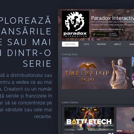
PLOREAZĂ
LANSĂRILE
E SAU MAI
I DINTR-O
SERIE
lă a distribuitorului sau
pentru a vedea ce au mai
a. Creatorii cu un număr
ă seriile și francizele în
ar să se concentreze pe
 mai vândute sau cele mai
recente.