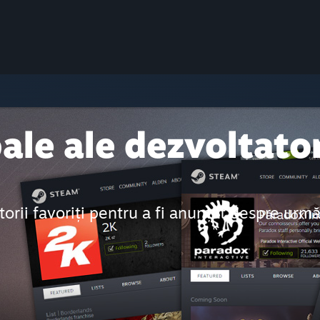
ale ale dezvoltator
itorii favoriți pentru a fi anunțat despre urm