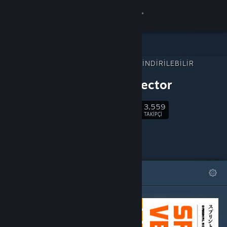
Giriş yap
Mağaza
ŞUNUN İÇIN İNDIRILEBILIR
Topluluk
İÇERIK:
Sprint Vector
Hakkında
3,559
Takip Et
TAKIPÇI
Destek
Dili değiştir
ÖNE ÇIKAN
LISTELER
Steam mobil uygulamasını yükle
Masaüstü internet sitesini görüntüle