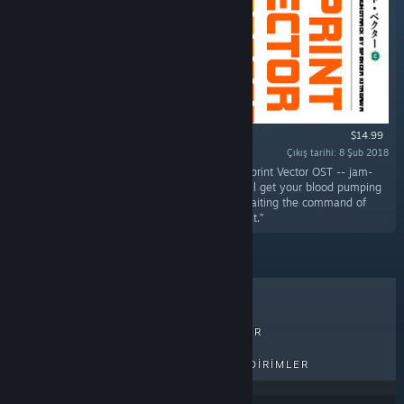
$14.99
Çıkış tarihi: 8 Şub 2018
“Turn your speakers up to Overdrive with the Sprint Vector OST -- jam-
packed as a double album with 43 songs that'll get your blood pumping
just like you're standing at the starting line awaiting the command of
maniacal media mastermind, Mr. Entertainment.”
ÇOK SATANLAR
YENI ÇIKANLAR
PEK YAKINDA ÇIKACAKLAR
İNDIRIMLER