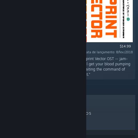
$14.99
Data de lançamento: 8/fev./2018
"Turn your speakers up to Overdrive with the Sprint Vector OST -- jam-
packed as a double album with 43 songs that'll get your blood pumping
just like you're standing at the starting line awaiting the command of
maniacal media mastermind, Mr. Entertainment."
MAIS VENDIDOS
LANÇAMENTOS
EM BREVE
DESCONTOS