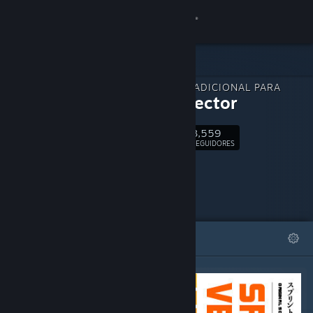
Iniciar sessão
Loja
CONTEÚDO ADICIONAL PARA
Comunidade
Sprint Vector
3,559
Sobre
Seguir
SEGUIDORES
Suporte
Alterar idioma
DESTAQUES
LISTAS
Baixe o aplicativo móvel do Steam
Ver versão para computadores