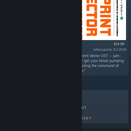
$14.99
Julkaisupäivä: 8.2.2018
“Turn your speakers up to Overdrive with the Sprint Vector OST -- jam-
packed as a double album with 43 songs that'll get your blood pumping
just like you're standing at the starting line awaiting the command of
maniacal media mastermind, Mr. Entertainment.”
MYYDYIMMÄT
UUDET JULKAISUT
TULEVAT JULKAISUT
ALENNUKSET