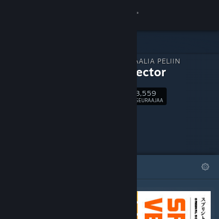
Kirjaudu sisään
Kauppa
LISÄMATERIAALIA PELIIN
Yhteisö
Sprint Vector
3,559
Tietoa
Seuraa
SEURAAJAA
Tuki
Vaihda kieli
ESITTELYSSÄ
LISTAT
Hanki Steam-mobiilisovellus
Näytä työpöytäsivusto