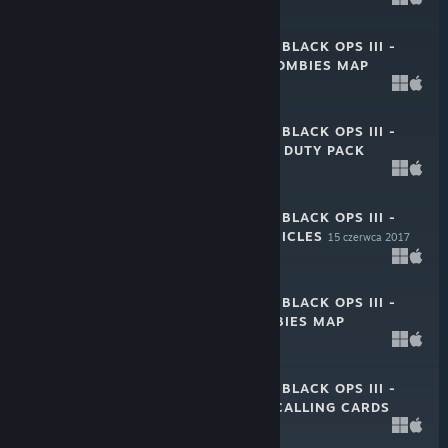
$7.99
CALL OF DUTY®: BLACK OPS III -
GOROD KROVI ZOMBIES MAP
1 maja 2018
$7.99
CALL OF DUTY®: BLACK OPS III -
C.O.D.E. DOUBLE DUTY PACK
28 lipca 2017
$3.99
CALL OF DUTY®: BLACK OPS III -
ZOMBIES CHRONICLES
15 czerwca 2017
$29.99
CALL OF DUTY®: BLACK OPS III -
THE GIANT ZOMBIES MAP
2 czerwca 2016
$5.99
CALL OF DUTY®: BLACK OPS III -
C.O.D.E. VALOR CALLING CARDS
27 maja 2016
$3.99