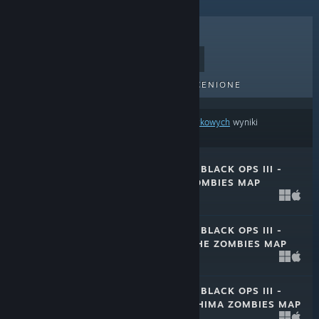
BESTSELLERY
NOWE TYTUŁY
NADCHODZĄCE TYTUŁY
PRZECENIONE
Na podstawie
twoich preferencji treści lub językowych
wyniki
wyszukiwania pomijają część produktów.
CALL OF DUTY®: BLACK OPS III -
REVELATIONS ZOMBIES MAP
1 maja 2018
$7.99
CALL OF DUTY®: BLACK OPS III -
DER EISENDRACHE ZOMBIES MAP
1 maja 2018
$7.99
CALL OF DUTY®: BLACK OPS III -
ZETSUBOU NO SHIMA ZOMBIES MAP
1 maja 2018