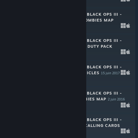
$7.99
CALL OF DUTY®: BLACK OPS III -
GOROD KROVI ZOMBIES MAP
1 mai 2018
$7.99
CALL OF DUTY®: BLACK OPS III -
C.O.D.E. DOUBLE DUTY PACK
28 juil. 2017
$3.99
CALL OF DUTY®: BLACK OPS III -
ZOMBIES CHRONICLES
15 juin 2017
$29.99
CALL OF DUTY®: BLACK OPS III -
THE GIANT ZOMBIES MAP
2 juin 2016
$5.99
CALL OF DUTY®: BLACK OPS III -
C.O.D.E. VALOR CALLING CARDS
27 mai 2016
$3.99