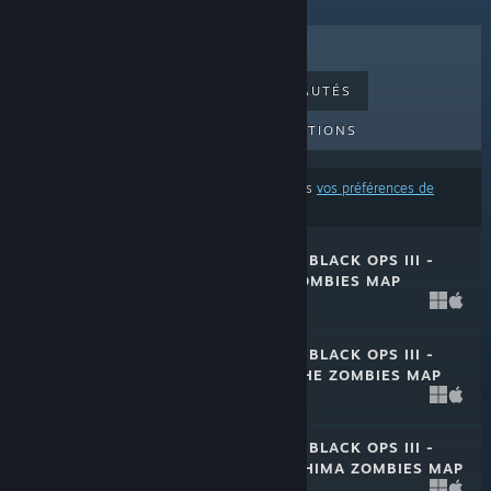
MEILLEURES VENTES
NOUVEAUTÉS
PROCHAINES SORTIES
PROMOTIONS
Ces résultats excluent certains produits d'après
vos préférences de
contenu ou de langue
CALL OF DUTY®: BLACK OPS III -
REVELATIONS ZOMBIES MAP
1 mai 2018
$7.99
CALL OF DUTY®: BLACK OPS III -
DER EISENDRACHE ZOMBIES MAP
1 mai 2018
$7.99
CALL OF DUTY®: BLACK OPS III -
ZETSUBOU NO SHIMA ZOMBIES MAP
1 mai 2018