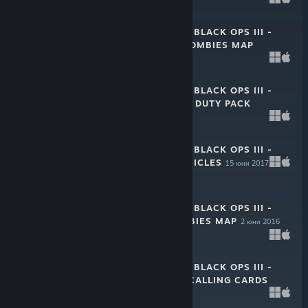
$7.99
CALL OF DUTY®: BLACK OPS III -
GOROD KROVI ZOMBIES MAP
1 май 2018
$7.99
CALL OF DUTY®: BLACK OPS III -
C.O.D.E. DOUBLE DUTY PACK
28 юли 2017
$3.99
CALL OF DUTY®: BLACK OPS III -
ZOMBIES CHRONICLES
15 юни 2017
$29.99
CALL OF DUTY®: BLACK OPS III -
THE GIANT ZOMBIES MAP
2 юни 2016
$5.99
CALL OF DUTY®: BLACK OPS III -
C.O.D.E. VALOR CALLING CARDS
27 май 2016
$3.99