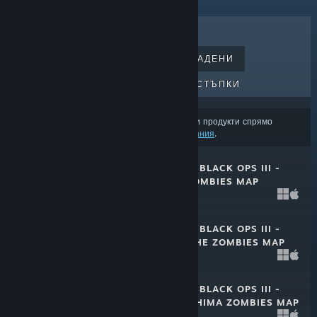
НАЙ-ПРОДАВАНИ
НОВОИЗДАДЕНИ
ПРЕДСТОЯЩИ ИЗДАНИЯ
ОТСТЪПКИ
Възможно е резултатите да изключват някои продукти спрямо
съдържанието или езиковите Ви предпочитания
.
CALL OF DUTY®: BLACK OPS III -
REVELATIONS ZOMBIES MAP
1 май 2018
$7.99
CALL OF DUTY®: BLACK OPS III -
DER EISENDRACHE ZOMBIES MAP
1 май 2018
$7.99
CALL OF DUTY®: BLACK OPS III -
ZETSUBOU NO SHIMA ZOMBIES MAP
1 май 2018