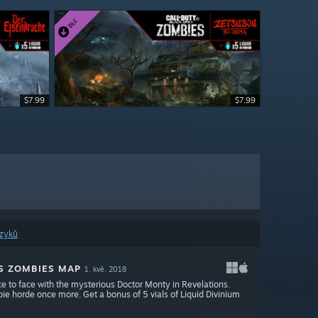
$3.99
$7.99
$14.99
$7.99
azyků
NS ZOMBIES MAP
1. kvě. 2018
ace to face with the mysterious Doctor Monty in Revelations.
bie horde once more. Get a bonus of 5 vials of Liquid Divinium