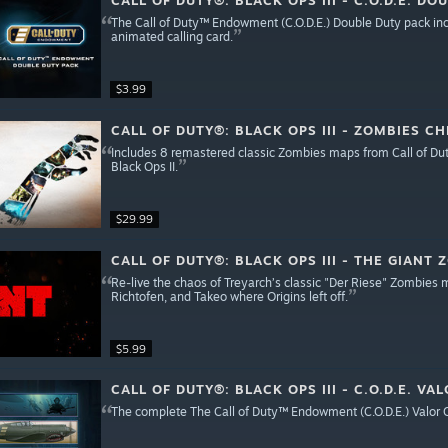
CALL OF DUTY®: BLACK OPS III - C.O.D.E. D
The Call of Duty™ Endowment (C.O.D.E.) Double Duty pack inc
animated calling card.
$3.99
CALL OF DUTY®: BLACK OPS III - ZOMBIES C
Includes 8 remastered classic Zombies maps from Call of Dut
Black Ops II.
$29.99
CALL OF DUTY®: BLACK OPS III - THE GIANT
Re-live the chaos of Treyarch’s classic "Der Riese" Zombies 
Richtofen, and Takeo where Origins left off.
$5.99
CALL OF DUTY®: BLACK OPS III - C.O.D.E. V
The complete The Call of Duty™ Endowment (C.O.D.E.) Valor Ca