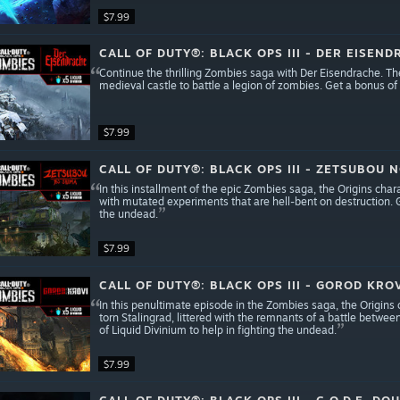
$7.99
CALL OF DUTY®: BLACK OPS III - DER EISEN
Continue the thrilling Zombies saga with Der Eisendrache. The
medieval castle to battle a legion of zombies. Get a bonus of 5
$7.99
CALL OF DUTY®: BLACK OPS III - ZETSUBOU
In this installment of the epic Zombies saga, the Origins char
with mutated experiments that are hell-bent on destruction. Ge
the undead.
$7.99
CALL OF DUTY®: BLACK OPS III - GOROD KRO
In this penultimate episode in the Zombies saga, the Origins 
torn Stalingrad, littered with the remnants of a battle betw
of Liquid Divinium to help in fighting the undead.
$7.99