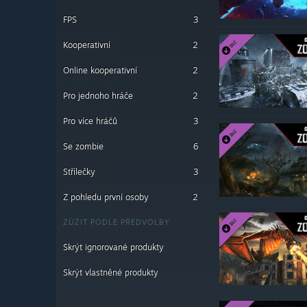
FPS
3
Kooperativní
2
Online kooperativní
2
Pro jednoho hráče
2
Pro více hráčů
3
Se zombie
6
Střílečky
3
Z pohledu první osoby
2
ZÚŽIT PODLE PŘEDVOLBY
Skrýt ignorované produkty
Skrýt vlastněné produkty