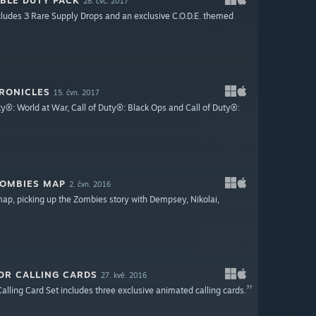
OUBLE DUTY PACK
28. čvc. 2017
ludes 3 Rare Supply Drops and an exclusive C.O.D.E. themed
HRONICLES
15. čvn. 2017
y®: World at War, Call of Duty®: Black Ops and Call of Duty®:
 ZOMBIES MAP
2. čvn. 2016
map, picking up the Zombies story with Dempsey, Nikolai,
ALOR CALLING CARDS
27. kvě. 2016
lling Card Set includes three exclusive animated calling cards.