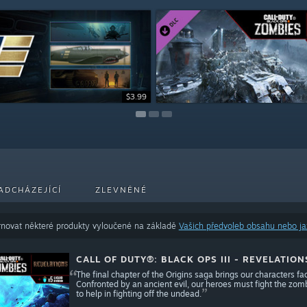
$3.99
$5.99
$7.99
ADCHÁZEJÍCÍ
ZLEVNĚNÉ
novat některé produkty vyloučené na základě
Vašich předvoleb obsahu nebo j
CALL OF DUTY®: BLACK OPS III - REVELATIO
The final chapter of the Origins saga brings our characters f
Confronted by an ancient evil, our heroes must fight the zom
to help in fighting off the undead.