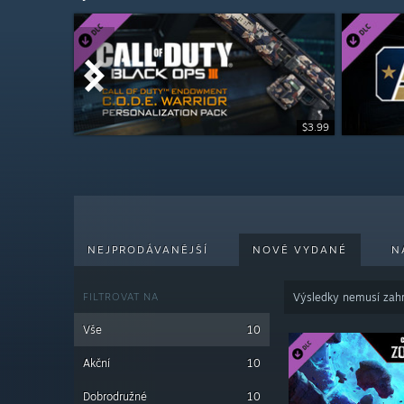
$49.99
$3.99
$7.99
NEJPRODÁVANĚJŠÍ
NOVĚ VYDANÉ
N
FILTROVAT NA
Výsledky nemusí zahr
Vše
10
Akční
10
Dobrodružné
10