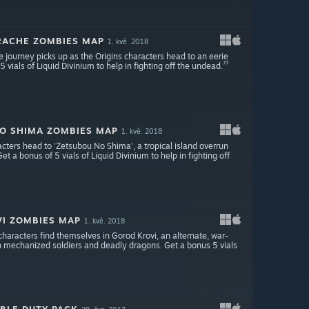
DRACHE ZOMBIES MAP
1. kvě. 2018
 journey picks up as the Origins characters head to an eerie
 vials of Liquid Divinium to help in fighting off the undead.
 NO SHIMA ZOMBIES MAP
1. kvě. 2018
acters head to 'Zetsubou No Shima', a tropical island overrun
t a bonus of 5 vials of Liquid Divinium to help in fighting off
VI ZOMBIES MAP
1. kvě. 2018
characters find themselves in Gorod Krovi, an alternate, war-
een mechanized soldiers and deadly dragons. Get a bonus 5 vials