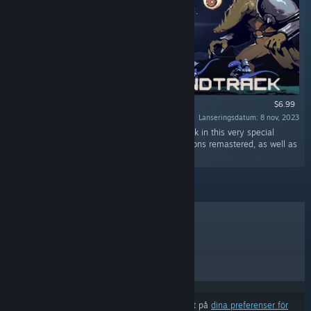
$6.99
Lanseringsdatum: 8 nov, 2023
“Risk of Rain returns and so does its soundtrack in this very special
release that contains all the original compositions remastered, as well as
four brand new pieces!”
BÄSTSÄLJARE
NYA SLÄPP
KOMMANDE SLÄPP
RABATTER
Resultat kan exkludera vissa produkter baserat på
dina preferenser för