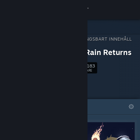
Logga in
Butik
NEDLADDNINGSBART INNEHÅLL
Gemenskap
FÖR
Risk of Rain Returns
Om
54,183
Följ
FÖLJARE
Support
Byt språk
I FOKUS
LISTOR
Skaffa Steams mobilapp
Se skrivbordswebbplats