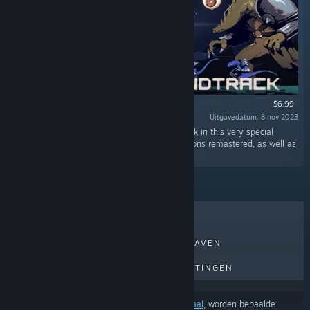
$6.99
Uitgavedatum: 8 nov 2023
“Risk of Rain returns and so does its soundtrack in this very special
release that contains all the original compositions remastered, as well as
four brand new pieces!”
BESTVERKOCHT
NIEUWE UITGAVEN
AANKOMENDE UITGAVEN
KORTINGEN
Afhankelijk van je
voorkeuren voor inhoud of taal
, worden bepaalde