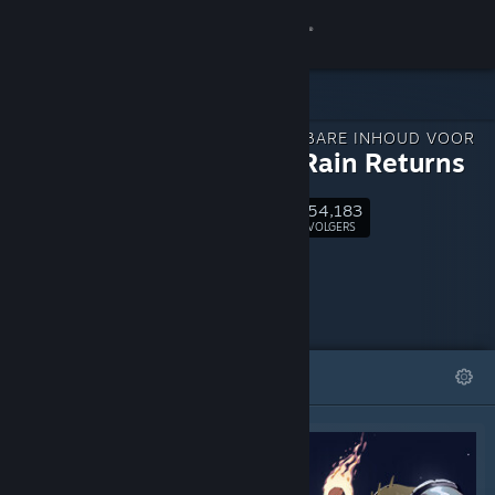
Inloggen
Winkel
DOWNLOADBARE INHOUD VOOR
Community
Risk of Rain Returns
54,183
Over
Volgen
VOLGERS
Ondersteuning
Taal wijzigen
UITGELICHT
LIJSTEN
Download de mobiele Steam-app
Desktopwebsite weergeven