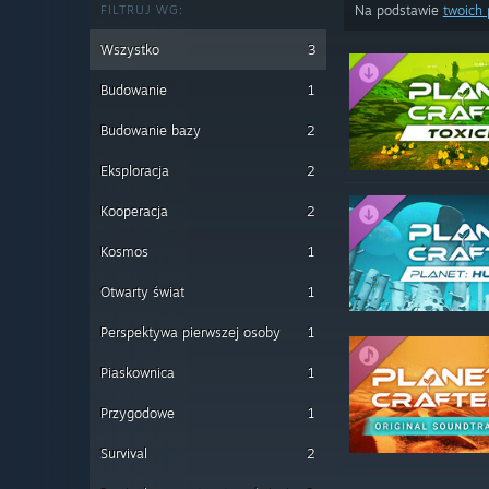
FILTRUJ WG:
Na podstawie
twoich 
Wszystko
3
Budowanie
1
Budowanie bazy
2
Eksploracja
2
Kooperacja
2
Kosmos
1
Otwarty świat
1
Perspektywa pierwszej osoby
1
Piaskownica
1
Przygodowe
1
Survival
2