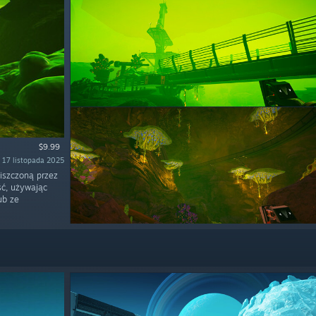
$9.99
 17 listopada 2025
niszczoną przez
ść, używając
ub ze