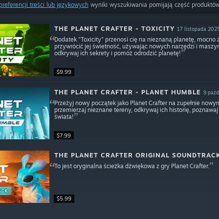
preferencji treści lub językowych
wyniki wyszukiwania pomijają część produktów
THE PLANET CRAFTER - TOXICITY
17 listopada 202
Dodatek "Toxicity" przenosi cię na nieznaną planetę, mocno
przywrócić jej świetność, używając nowych narzędzi i maszy
odkrywaj ich sekrety i pomóż odrodzić planetę!
$9.99
THE PLANET CRAFTER - PLANET HUMBLE
9 paźd
Przeżyj nowy początek jako Planet Crafter na zupełnie now
przemierzaj nieznane tereny, odkrywaj ich historię, poznawa
świata!
$7.99
THE PLANET CRAFTER ORIGINAL SOUNDTRAC
To jest oryginalna ścieżka dźwiękowa z gry Planet Crafter.
$5.99