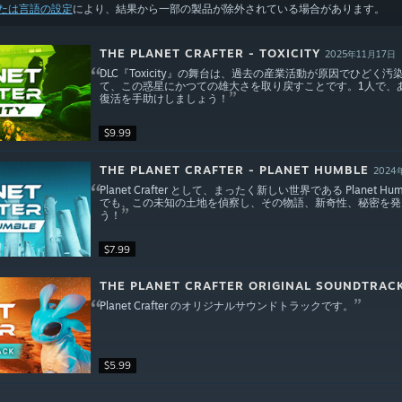
たは言語の設定
により、結果から一部の製品が除外されている場合があります。
THE PLANET CRAFTER - TOXICITY
2025年11月17日
DLC『Toxicity』の舞台は、過去の産業活動が原因でひ
て、この惑星にかつての雄大さを取り戻すことです。1人で、
復活を手助けしましょう！
$9.99
THE PLANET CRAFTER - PLANET HUMBLE
2024
Planet Crafter として、まったく新しい世界である Pla
でも、この未知の土地を偵察し、その物語、新奇性、秘密を発
う！
$7.99
THE PLANET CRAFTER ORIGINAL SOUNDTRAC
Planet Crafter のオリジナルサウンドトラックです。
$5.99