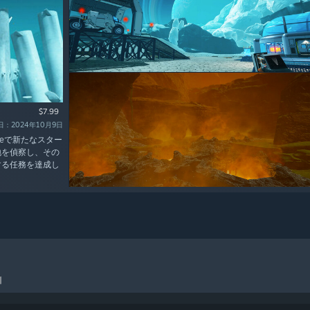
$7.99
：2024年10月9日
mbleで新たなスター
地を偵察し、その
する任務を達成し
引