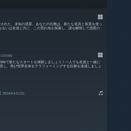
どく汚染された、未知の惑星。あなたの任務は、新たな道具と装置を使っ
あるいは友達と共に、この荒れ地を探索し、謎を解明して惑星の
年10月9日
net Humbleで新たなスタートを体験しましょう！一人でも友達と一緒に
見し、再び世界全体をテラフォーミングする任務を達成しましょ
K
2024年4月12日