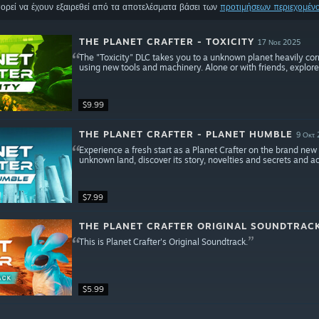
ορεί να έχουν εξαιρεθεί από τα αποτελέσματα βάσει των
προτιμήσεων περιεχομέν
THE PLANET CRAFTER - TOXICITY
17 Νοε 2025
The "Toxicity" DLC takes you to a unknown planet heavily corru
using new tools and machinery. Alone or with friends, explore 
$9.99
THE PLANET CRAFTER - PLANET HUMBLE
9 Οκτ
Experience a fresh start as a Planet Crafter on the brand new
unknown land, discover its story, novelties and secrets and a
$7.99
THE PLANET CRAFTER ORIGINAL SOUNDTRAC
This is Planet Crafter's Original Soundtrack.
$5.99