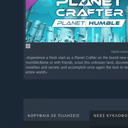
Ημ/νία κυκλ
«Experience a fresh start as a Planet Crafter on the brand new 
Humble!Alone or with friends, scout this unknown land, discover 
novelties and secrets and accomplish once again the task to te
entire world!»
ΚΟΡΥΦΑΊΑ ΣΕ ΠΩΛΉΣΕΙΣ
ΝΈΕΣ ΚΥΚΛΟΦΟ