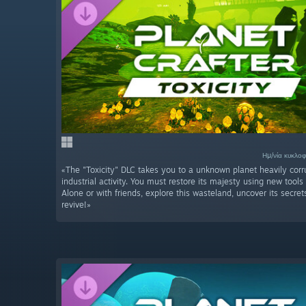
Ημ/νία κυκλο
«The "Toxicity" DLC takes you to a unknown planet heavily corr
industrial activity. You must restore its majesty using new tool
Alone or with friends, explore this wasteland, uncover its secrets
revive!»