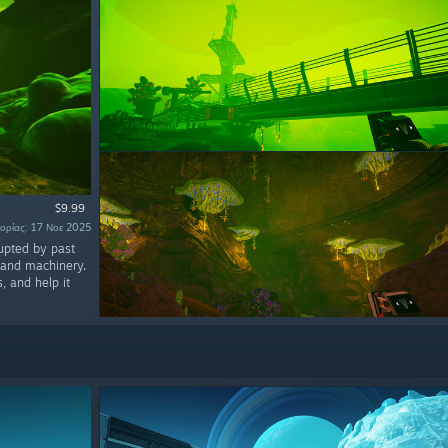
$9.99
φορίας: 17 Νοε 2025
upted by past
s and machinery.
, and help it