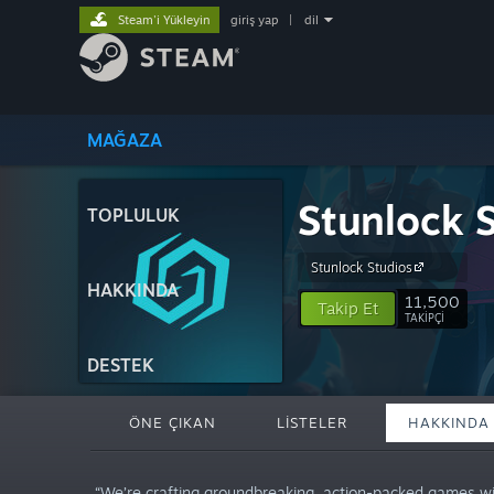
Steam'i Yükleyin
giriş yap
|
dil
MAĞAZA
Stunlock 
TOPLULUK
Stunlock Studios
HAKKINDA
11,500
Takip Et
TAKIPÇI
DESTEK
ÖNE ÇIKAN
LISTELER
HAKKINDA
“We’re crafting groundbreaking, action-packed games wit