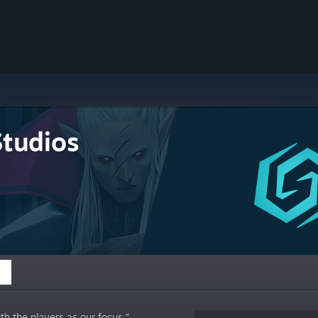
Studios
h the players as our focus.”