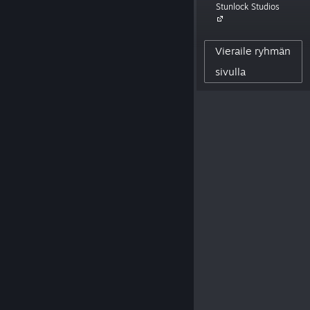
Stunlock Studios
11,499
Vieraile ryhmän
KEHITTÄJÄN SEURAAJAT
0
sivulla
JULKAISTUT ARVOSTELUT