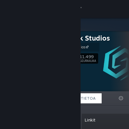
Kirjaudu sisään
Kauppa
Stunlock Studios
Yhteisö
Stunlock Studios
Tietoa
11,499
Seuraa
SEURAAJAA
Tuki
Vaihda kieli
ESITTELYSSÄ
LISTAT
TIETOA
Hanki Steam-mobiilisovellus
Näytä työpöytäsivusto
“We’re crafting groundbreaking,
Linkit
action-packed games with the players
as our focus.”