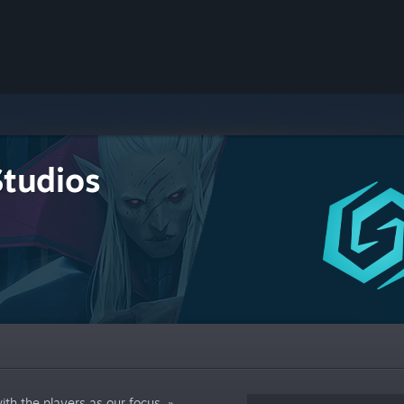
Studios
th the players as our focus. »