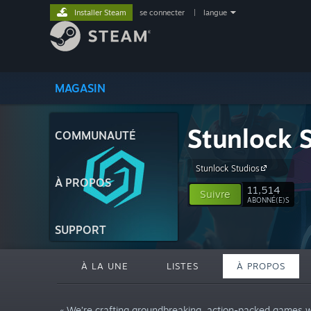
Installer Steam
se connecter
|
langue
MAGASIN
Stunlock 
COMMUNAUTÉ
Stunlock Studios
À PROPOS
11,514
Suivre
ABONNÉ(E)S
SUPPORT
À LA UNE
LISTES
À PROPOS
« We’re crafting groundbreaking, action-packed games wi