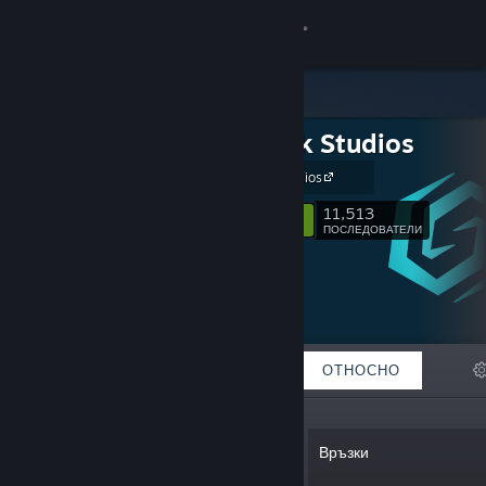
Вписване
Магазин
Stunlock Studios
Общност
Stunlock Studios
Относно
11,513
Следване
ПОСЛЕДОВАТЕЛИ
Поддръжка
Смяна на езика
ОТЛИЧЕНИ
СПИСЪЦИ
ОТНОСНО
Сдобийте се с мобилното Steam приложение
Преглед на сайта за настолни компютри
„We’re crafting groundbreaking,
Връзки
action-packed games with the players
as our focus.“