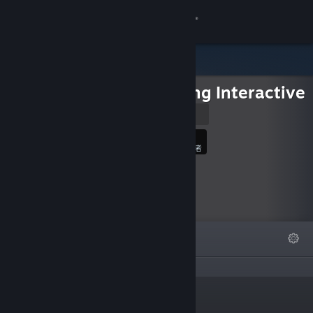
登录
商店
Searching Interactive
社区
Website
关于
52
关注
关注者
客服
更改语言
精选
列表
关于
获取 Steam 手机应用
查看桌面版网站
“Game Developer Based out of
链接
Melbourne, Australia”