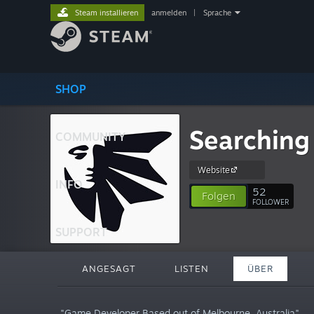
Steam installieren
anmelden
|
Sprache
SHOP
Searching 
COMMUNITY
Website
INFO
52
Folgen
FOLLOWER
SUPPORT
ANGESAGT
LISTEN
ÜBER
"Game Developer Based out of Melbourne, Australia"