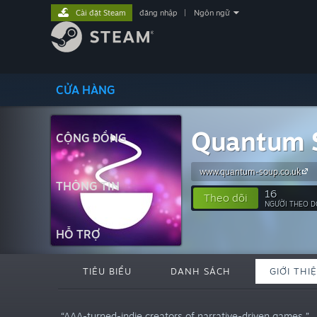
Cài đặt Steam
đăng nhập
|
Ngôn ngữ
CỬA HÀNG
Quantum S
CỘNG ĐỒNG
www.quantum-soup.co.uk
THÔNG TIN
16
Theo dõi
NGƯỜI THEO D
HỖ TRỢ
TIÊU BIỂU
DANH SÁCH
GIỚI THI
“AAA-turned-indie creators of narrative-driven games.”