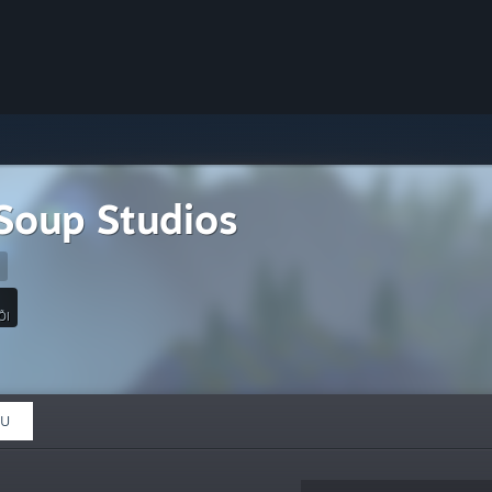
oup Studios
ÕI
ỆU