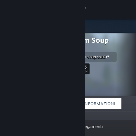
Accedi
Negozio
Quantum Soup
Comunità
Studios
www.quantum-soup.co.uk
Informazioni
16
Segui
FAN
Assistenza
Cambia la lingua
IN EVIDENZA
LISTE
INFORMAZIONI
Ottieni l'app mobile di Steam
Visualizza il sito web per desktop
"AAA-turned-indie creators of
Collegamenti
narrative-driven games."