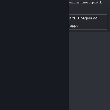
www.quantum-soup.co.uk
16
FAN DELL'AUTORE
Visita la pagina del
0
RECENSIONI PUBBLICATE
gruppo