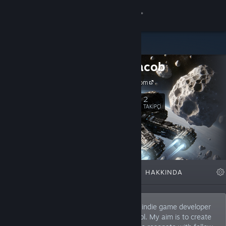
Giriş yap
Mağaza
Mario Jacob
Topluluk
mariojacob.com
Hakkında
2
Takip Et
TAKIPÇI
Destek
Dili değiştir
ÖNE ÇIKAN
LISTELER
HAKKINDA
Steam mobil uygulamasını yükle
Masaüstü internet sitesini görüntüle
Hello! I’m Mario Jacob, a passionate solo indie game developer
nestled in the scenic Austrian Alps of Tyrol. My aim is to create