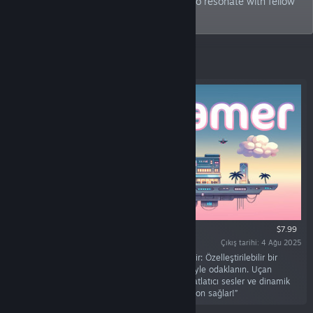
games that not only captivate me but also resonate with fellow
Sci-Fi enthusiasts.
Öne Çıkan
$7.99
Çıkış tarihi: 4 Ağu 2025
“Sky Dreamer, bilim kurgu ve verimliliği birleştirir: Özelleştirilebilir bir
Pomodoro zamanlayıcısı ve yapılacaklar listesiyle odaklanın. Uçan
şehirleriniz büyürken fütüristik manzaralar, rahatlatıcı sesler ve dinamik
meydan okumalar size ilham verir ve motivasyon sağlar!”