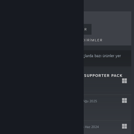
ÇOK SATANLAR
YENI ÇIKANLAR
PEK YAKINDA ÇIKACAKLAR
İNDIRIMLER
İçerik veya dil tercihlerinize
dayalı olarak sonuçlarda bazı ürünler yer
almayabilir
SKY DREAMER – SUPPORTER PACK
4 Ağu 2025
$4.99
SKY DREAMER
4 Ağu 2025
$7.99
ASTROSPHERE
26 Haz 2024