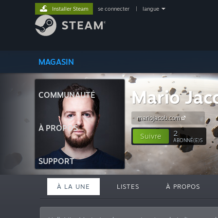
Installer Steam
se connecter
|
langue
MAGASIN
Mario Jac
COMMUNAUTÉ
mariojacob.com
À PROPOS
2
Suivre
ABONNÉ(E)S
SUPPORT
À LA UNE
LISTES
À PROPOS