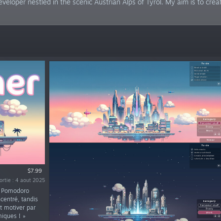
eveloper nestled in the scenic Austrian Alps of Tyrol. My aim is to cr
$7.99
ortie : 4 aout 2025
ur Pomodoro
centré, tandis
et motiver par
miques ! »