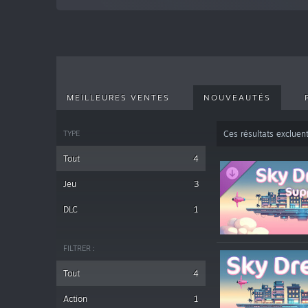
MEILLEURES VENTES
NOUVEAUTÉS
TYPE
Ces résultats excluen
Tout
4
Jeu
3
DLC
1
FILTRER :
Tout
4
Action
1