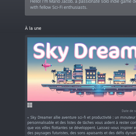
Hello! I’m Mario Jacob, a passionate solo indie game d
with fellow Sci-Fi enthusiasts.
À la une
Date de s
« Sky Dreamer allie aventure sci-fi et productivité : un minute
personnalisable et des listes de tâches vous aident à rester con
que vos villes flottantes se développent. Laissez-vous inspirer 
des paysages futuristes, des sons apaisants et des défis dyna