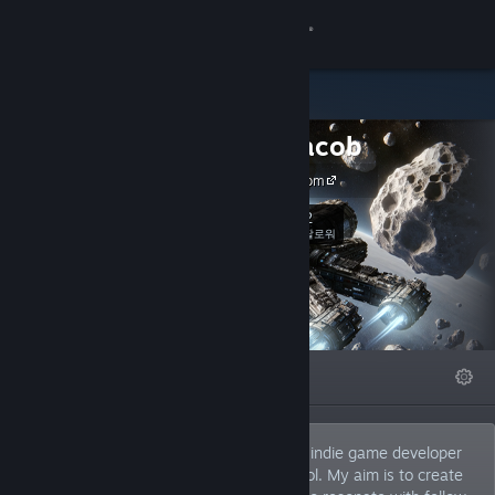
로그인
상점
Mario Jacob
커뮤니티
mariojacob.com
정보
2
팔로우
팔로워
지원
언어 변경
특집
목록
자세히
Steam 모바일 앱 다운로드
PC 웹사이트 보기
Hello! I’m Mario Jacob, a passionate solo indie game developer
nestled in the scenic Austrian Alps of Tyrol. My aim is to create