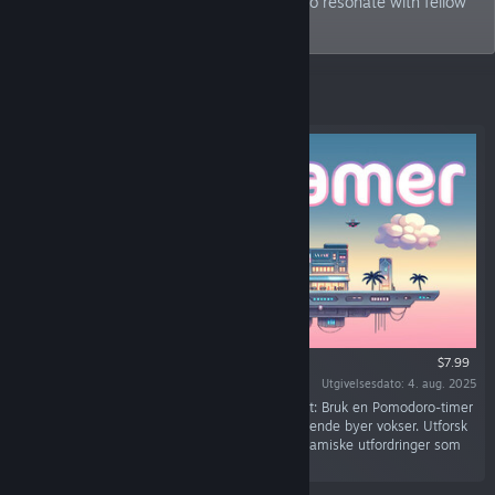
games that not only captivate me but also resonate with fellow
Sci-Fi enthusiasts.
Fremhevet
$7.99
Utgivelsesdato: 4. aug. 2025
«Sky Dreamer kombinerer sci-fi og produktivitet: Bruk en Pomodoro-timer
og gjøremålslister for å holde fokus mens svevende byer vokser. Utforsk
futuristiske landskap, beroligende lyder og dynamiske utfordringer som
inspirerer og motiverer!»