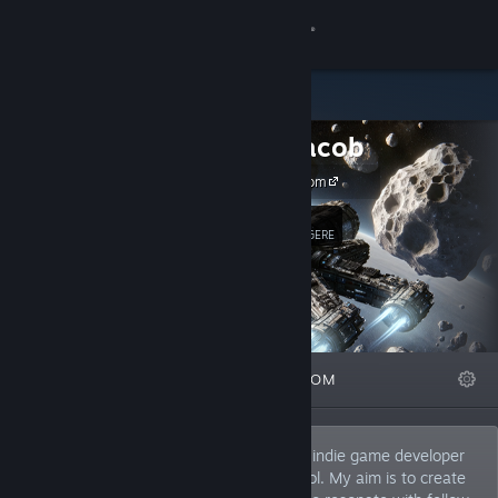
Logg inn
Butikk
Mario Jacob
Samfunn
mariojacob.com
Om
2
Følg
FØLGERE
Kundestøtte
Bytt språk
FREMHEVET
LISTER
OM
Skaff deg Steam-appen på mobil
Vis skrivebordsversjon
Hello! I’m Mario Jacob, a passionate solo indie game developer
nestled in the scenic Austrian Alps of Tyrol. My aim is to create