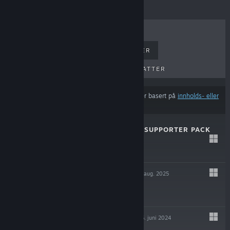
BESTSELGERE
NYE UTGIVELSER
KOMMENDE UTGIVELSER
RABATTER
Resultatene utelukker muligens visse produkter basert på
innholds- eller
språkinnstillingene dine
SKY DREAMER – SUPPORTER PACK
4. aug. 2025
$4.99
SKY DREAMER
4. aug. 2025
$7.99
ASTROSPHERE
26. juni 2024