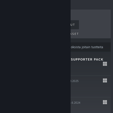
MYYDYIMMÄT
UUDET JULKAISUT
TULEVAT JULKAISUT
ALENNUKSET
Sisällön kieliasetuksesi
saattavat suodattaa tuloksista joitain tuotteita
SKY DREAMER – SUPPORTER PACK
4.8.2025
$4.99
SKY DREAMER
4.8.2025
$7.99
ASTROSPHERE
26.6.2024