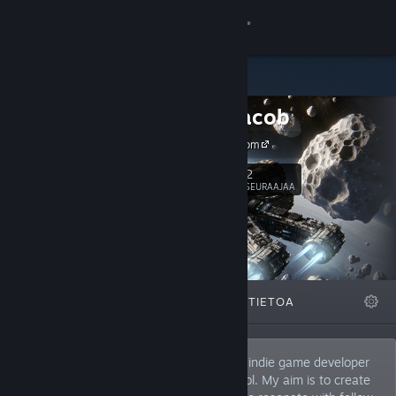
Kirjaudu sisään
Kauppa
Mario Jacob
Yhteisö
mariojacob.com
Tietoa
2
Seuraa
SEURAAJAA
Tuki
Vaihda kieli
ESITTELYSSÄ
LISTAT
TIETOA
Hanki Steam-mobiilisovellus
Näytä työpöytäsivusto
Hello! I’m Mario Jacob, a passionate solo indie game developer
nestled in the scenic Austrian Alps of Tyrol. My aim is to create