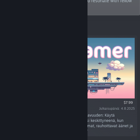
games that not only captivate me but also resonate with fellow
Sci-Fi enthusiasts.
Esittelyssä
$7.99
Julkaisupäivä: 4.8.2025
“Sky Dreamer yhdistää sci-fi-seikkailun ja tuottavuuden: Käytä
Pomodoro-ajastinta ja tehtävälistoja pysyäksesi keskittyneenä, kun
leijuvat kaupunkisi kasvavat. Futuristiset maisemat, rauhoittavat äänet ja
dynaamiset haasteet inspiroivat ja motivoivat!”