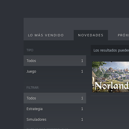
LO MÁS VENDIDO
NOVEDADES
PRÓX
TIPO
Los resultados puede
Todos
1
Juego
1
FILTRAR:
Todos
1
Estrategia
1
Simuladores
1