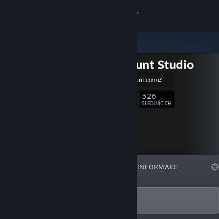
Přihlásit se
Obchod
Long Jaunt Studio
Komunita
http://long-jaunt.com
Informace
526
Sledovat
SLEDUJÍCÍCH
Podpora
Změnit jazyk
VYBRANÉ
SEZNAMY
INFORMACE
Mobilní aplikace služby Steam
Desktopová verze stránky
Game development studio