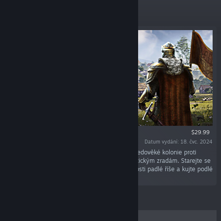
Nově vydané
$29.99
Datum vydání: 18. čvc. 2024
„Veďte svůj urozený rod v tomto simulátoru středověké kolonie proti
třídním konfliktům, náboženským bojům a politickým zradám. Starejte se
o potřeby svého lidu, odhalte ztracené vědomosti padlé říše a kujte podlé
pletichy proti svým nepřátelům.“