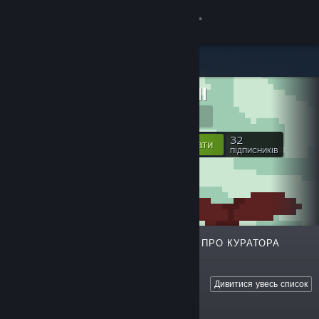
Увійти
Крамниця
Rymdfall
Спільнота
Website
Інформація
32
Відстежувати
ПІДПИСНИКІВ
Підтримка
Змінити мову
ВІДІБРАНЕ
СПИСКИ
ПРО КУРАТОРА
Завантажити мобільний застосунок Steam
Переглянути повну версію
Дивитися увесь список