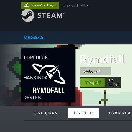
Steam'i Yükleyin
giriş yap
|
dil
MAĞAZA
Rymdfall
TOPLULUK
Website
HAKKINDA
32
Takip Et
TAKIPÇI
DESTEK
ÖNE ÇIKAN
LISTELER
HAKKINDA