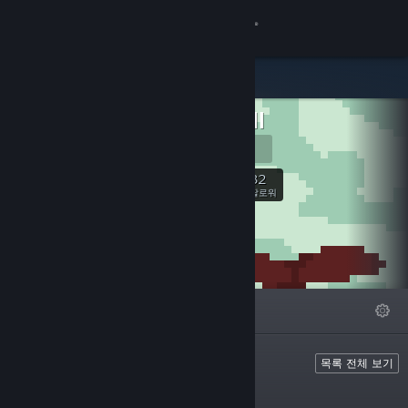
로그인
상점
Rymdfall
커뮤니티
Website
정보
32
팔로우
팔로워
지원
언어 변경
특집
목록
자세히
Steam 모바일 앱 다운로드
PC 웹사이트 보기
목록 전체 보기