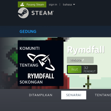
Pasang Steam
sign in
|
bahasa
GEDUNG
Rymdfall
KOMUNITI
Website
TENTANG
32
Ikut
PENGIKUT
SOKONGAN
DITAMPILKAN
SENARAI
TENTAN