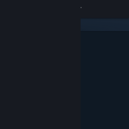
Đăng nhập
Cửa hàng
Cộng đồng
Thông tin
Hỗ trợ
Thay đổi ngôn ngữ
Cài ứng dụng Steam di động
Xem web cho desktop